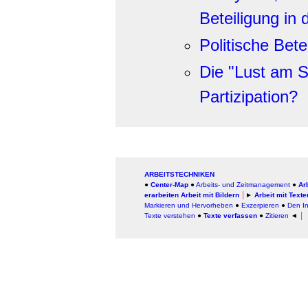
Beteiligung in 
Politische Bete
Die "Lust am Sh
Partizipation?
ARBEITSTECHNIKEN
●
Center-Map
●
Arbeits- und Zeitmanagement
●
Ar
erarbeiten
Arbeit mit Bildern
│
►
Arbeit mit Texte
Markieren und Hervorheben
●
Exzerpieren
●
Den In
Texte verstehen
●
Texte verfassen
●
Zitieren
◄
│