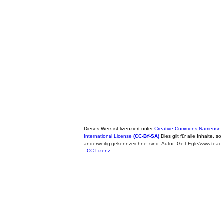
Dieses Werk ist lizenziert unter
Creative Commons Namensne
International License
(CC-BY-SA)
Dies gilt für alle Inhalte, 
anderweitig gekennzeichnet sind. Autor: Gert Egle/www.te
-
CC-Lizenz