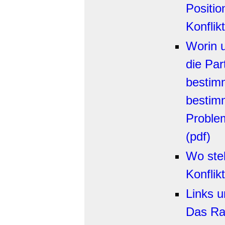
Positio
Konflikt
Worin u
die Par
bestimm
bestimm
Proble
(pdf)
Wo ste
Konflik
Links u
Das Ra