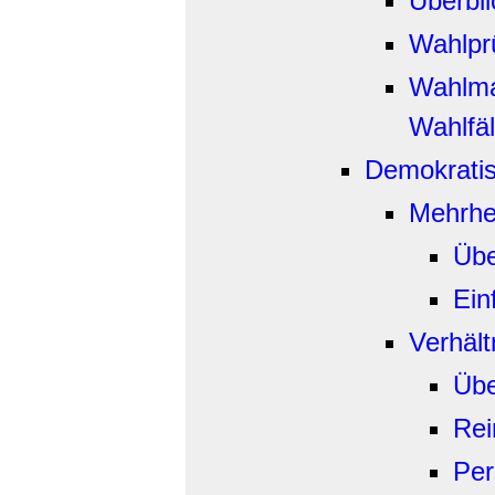
Überbli
Wahlpr
Wahlma
Wahlfä
Demokrati
Mehrhe
Übe
Ein
Verhält
Übe
R
e
Per