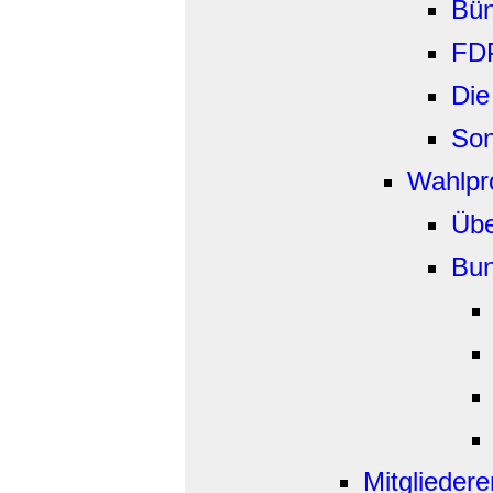
Bün
FD
Die
Son
Wahlp
Übe
Bun
Mitgliedere