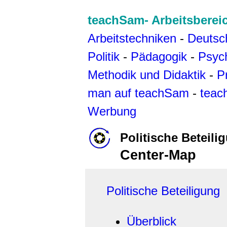
teachSam- Arbeitsberei
Arbeitstechniken
-
Deutsc
Politik
-
Pädagogik
-
Psyc
Methodik und Didaktik
-
P
man auf teachSam
-
teac
Werbung
Politische Beteili
Center-Map
Politische Beteiligung
Überblick