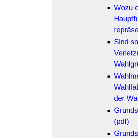
Wozu ei
Hauptf
repräse
Sind s
Verlet
Wahlgr
Wahlma
Wahlfä
der Wah
Grunds
(pdf)
Grunds