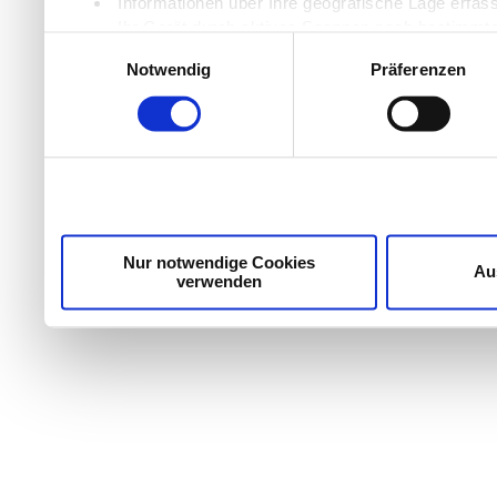
Informationen über Ihre geografische Lage erfas
Ihr Gerät durch aktives Scannen nach bestimmten
Einwilligungsauswahl
Erfahren Sie mehr darüber, wie Ihre persönlichen Daten
Notwendig
Präferenzen
Einzelheiten
fest.
Wir verwenden Cookies, um Inhalte und Anzeigen zu per
die Zugriffe auf unsere Website zu analysieren. Außer
unsere Partner für soziale Medien, Werbung und Analyse
möglicherweise mit weiteren Daten zusammen, die Sie ih
Dienste gesammelt haben.
Nur notwendige Cookies
Au
verwenden