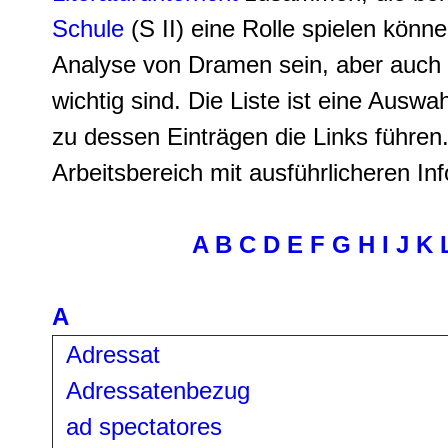
Schule
(S II) eine Rolle spielen könne
Analyse von Dramen sein, aber auch B
wichtig sind. Die Liste ist eine Aus
zu dessen Einträgen die Links führen.
Arbeitsbereich mit ausführlicheren In
A
B
C
D
E
F
G
H
I
J
K
A
Adressat
Adressatenbezug
ad spectatores