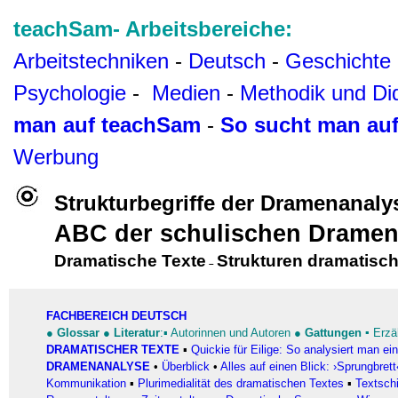
teachSam- Arbeitsbereiche:
Arbeitstechniken
-
Deutsch
-
Geschichte
Psychologie
-
Medien
-
Methodik und Di
man auf teachSam
-
So sucht man au
Werbung
Strukturbegriffe der Dramenanaly
ABC der schulischen Dramen
Dramatische Texte
Strukturen dramatisch
–
FACHBEREICH DEUTSCH
●
Glossar
●
Literatur
:▪
Autorinnen und Autoren
●
Gattungen
▪
Erzä
DRAMATISCHER TEXTE
▪
Quickie für Eilige: So analysiert man e
DRAMENANALYSE
•
Überblick
•
Alles auf einen Blick: ›Sprungbrett
Kommunikation
▪
Plurimedialität des dramatischen Textes
▪
Textsch