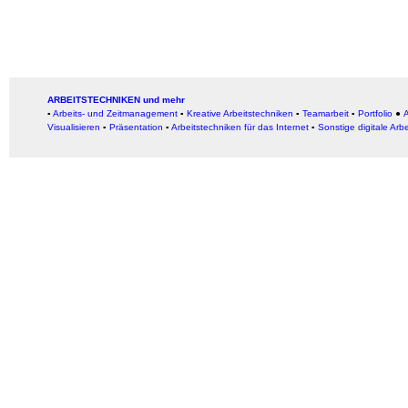
ARBEITSTECHNIKEN und mehr
▪
Arbeits- und Zeitmanagement
▪
Kreative Arbeitstechniken
▪
Teamarbeit
▪
Portfolio
●
A
Visualisieren
▪
Präsentation
▪
Arbeitstechniken für das Internet
▪
Sonstige digitale Arb