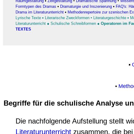
Raumgestaltung
▪
Zeitgestaltung
▪
Dramatische Spannung
▪
Wissens
Formtypen des Dramas
▪
Dramaturgie und Inszenierung
▪
FAQ's: Häu
Drama im Literaturunterricht
▪
Methodenrepertoire zur szenischen E
Lyrische Texte
▪
Literarische Zweckformen
▪
Literaturgeschichte
▪
Mo
Literaturunterricht
●
Schulische Schreibformen
●
Operatoren im Fa
TEXTES
▪
•
Method
Begriffe für die schulische Analyse u
Die nachfolgende Aufstellung stellt wi
Literaturunterricht
zusammen, die bei