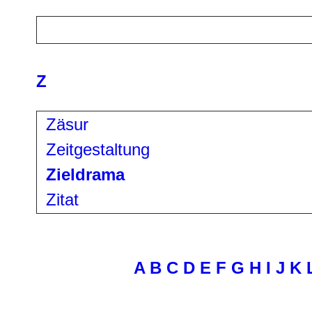
Z
Zäsur
Zeitgestaltung
Zieldrama
Zitat
A
B
C
D
E
F
G
H
I
J
K