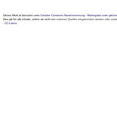
Dieses Werk ist lizenziert unter
Creative Commons Namensnennung - Weitergabe unter gleiche
Dies gilt für alle Inhalte, sofern sie nicht von
externen Quellen eingebunden werden oder ander
-
CC-Lizenz