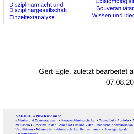
Epistomologisi
Disziplinarmacht und
Souveränitäts
Disziplinargesellschaft
Wissen und Ideo
Einzeltextanalyse
Gert Egle, zuletzt bearbeitet 
07.08.2
ARBEITSTECHNIKEN und mehr
▪
Arbeits- und Zeitmanagement
▪
Kreative Arbeitstechniken
▪
Teamarbeit
▪
Portfolio
●
A
mit Bildern
●
Arbeit
mit Texten
▪
Arbeit mit Film und Video
▪
Mündliche Kommunikation
Visualisieren
▪
Präsentation
▪
Arbeitstechniken für das Internet
▪
Sonstige digitale
Arbeitstechniken