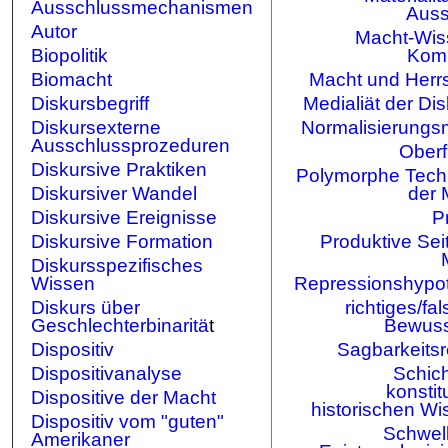
Ausschlussmechanismen
Aus
Autor
Macht-Wis
Biopolitik
Kom
Biomacht
Macht und Herrs
Diskursbegriff
Medialiät der Di
Diskursexterne
Normalisierungs
Ausschlussprozeduren
Oberf
Diskursive Praktiken
Polymorphe Tech
Diskursiver Wandel
der 
Diskursive Ereignisse
P
Diskursive Formation
Produktive Sei
Diskursspezifisches
Wissen
Repressionshypo
Diskurs über
richtiges/fa
Geschlechterbinaritä
t
Bewuss
Dispositiv
Sagbarkeitsr
Dispositivanalyse
Schic
konstit
Dispositive der Macht
historischen W
Dispositiv vom "guten"
Schwell
Amerikaner