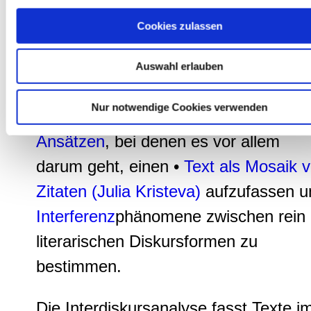
unsere Partner für soziale Medien, Werbung und Analysen we
Subjektivierung des Wissens, das die
Cookies zulassen
Unsere Partner führen diese Informationen möglicherweise m
weiteren Daten zusammen, die Sie ihnen bereitgestellt habe
einzelnen Spezialdiskurse bereithielte
die sie im Rahmen Ihrer Nutzung der Dienste gesammelt ha
Auswahl erlauben
Dies markiere auch einen wesentlich
Nur notwendige Cookies verwenden
Unterschied zu •
intertextuellen
Ansätzen
, bei denen es vor allem
darum geht, einen •
Text als Mosaik 
Zitaten (Julia Kristeva)
aufzufassen u
Interferenz
phänomene zwischen rein
literarischen Diskursformen zu
bestimmen.
Die Interdiskursanalyse fasst Texte i