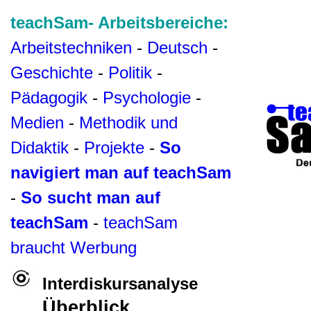
teachSam- Arbeitsbereiche:
Arbeitstechniken
-
Deutsch
-
Geschichte
-
Politik
-
Pädagogik
-
Psychologie
-
Medien
-
Methodik und
Didaktik
-
Projekte
-
So
navigiert man auf teachSam
-
So sucht man auf
teachSam
-
teachSam
braucht Werbung
Interdiskursanalyse
Überblick