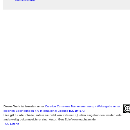
Dieses Werk ist lizenziert unter
Creative Commons Namensnennung - Weitergabe unter
gleichen Bedingungen 4.0 International License
(CC-BY-SA)
Dies gilt für alle Inhalte, sofern sie nicht von
externen Quellen eingebunden werden oder
anderweitig gekennzeichnet sind. Autor: Gert Egle/www.teachsam.de
-
CC-Lizenz