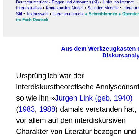
Deutschunterricht
• Fragen und Antworten (KI)
•
Links ins Internet
•
Intertextualität
▪
Kontextuelles Modell
•
Sonstige Modelle
▪
Literatur
Stil
▪
Textauswahl
▪
Literaturunterricht
●
Schreibformen
●
Operato
im Fach Deutsch
Aus dem Werkzeugkasten 
Diskursanal
Ursprünglich war der
interdiskurstheoretische Analyseansat
so wie ihn »
Jürgen Link (geb. 1940)
(
1983
,
1988
) damals verstanden hat,
vor allem auf den interdiskursiven
Charakter von Literatur bezogen und