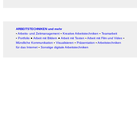
ARBEITSTECHNIKEN und mehr
▪
Arbeits- und Zeitmanagement
▪
Kreative Arbeitstechniken
▪
Teamarbeit
▪
Portfolio
●
Arbeit mit Bildern
●
Arbeit
mit Texten
▪
Arbeit mit Film und Video
▪
Mündliche Kommunikation
▪
Visualisieren
▪
Präsentation
▪
Arbeitstechniken
für das Internet
▪
Sonstige digitale Arbeitstechniken