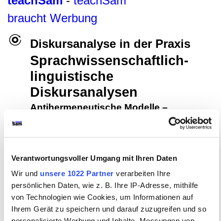
teachSam
-
teachSam
braucht Werbung
Diskursanalyse in der Praxis
Sprachwissenschaftlich-
linguistische
Diskursanalysen
Antihermeneutische Modelle
–
Diskursanalytisches Modell
FACHBEREICH DEUTSCH
●
Glossar
▪
LITERATUR
▪
Autorinnen und Autoren
▪
Verantwortungsvoller Umgang mit Ihren Daten
Literarische
Gattungen
▪
Literaturgeschichte
▪
Motive der
Wir und
unsere 1022 Partner
verarbeiten Ihre
Literatur
▪
GRUNDLAGEN DER TEXTANALYSE UND
INTERPRETATION
▪
Überblick
▪
Hermeneutische Modelle
▪
persönlichen Daten, wie z. B. Ihre IP-Adresse, mithilfe
ANTIHERMENEUTISCHE MODELLE
▪
Überblick
•
von Technologien wie Cookies, um Informationen auf
Dekonstruktivistisches Modell
•
DISKURSANALYTISCHES
Ihrem Gerät zu speichern und darauf zuzugreifen und so
MODELL
•
Überblick
•
Alltags- und bildungssprachlicher
personalisierte Werbung und Inhalte, Messungen von