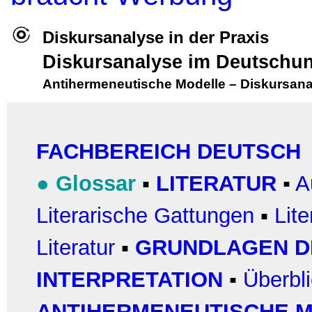
Diskursanalyse in der Praxis
Diskursanalyse im Deutschun
Antihermeneutische Modelle
–
Diskursana
FACHBEREICH DEUTSCH
●
Glossar
▪
LITERATUR
▪
A
Literarische
Gattungen
▪
Lit
Literatur
▪
GRUNDLAGEN D
INTERPRETATION
▪
Überbl
ANTIHERMENEUTISCHE 