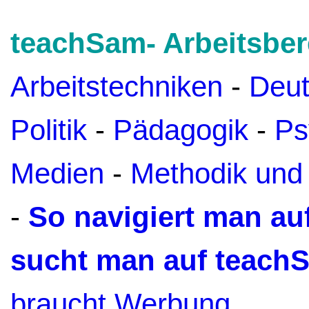
teachSam- Arbeitsber
Arbeitstechniken
-
Deu
Politik
-
Pädagogik
-
Ps
Medien
-
Methodik und
-
So navigiert man a
sucht man auf teach
braucht Werbung