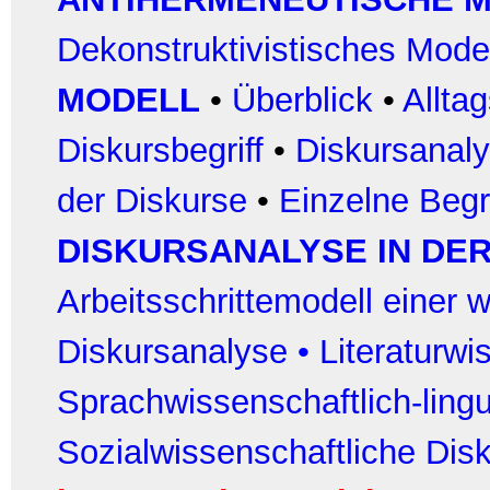
Dekonstruktivistisches Model
MODELL
•
Überblick
•
Allta
Diskursbegriff
•
Diskursanalyt
der Diskurse
•
Einzelne Begr
DISKURSANALYSE IN DER
Arbeitsschrittemodell einer 
Diskursanalyse
•
Literaturwi
Sprachwissenschaftlich-ling
Sozialwissenschaftliche Dis