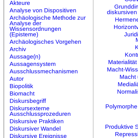
Akteure
Grunddi
Analyse von Dispositiven
diskursive
Archäologische Methode zur
Hermeneu
Analyse der
Horizont
Wissensordnungen
(Episteme)
Jurid
Archäologisches Vorgehen
K
Archiv
Kontr
Aussage(n)
Materialit
Aussagensystem
Macht-Wis
Ausschlussmechanismen
Macht 
Autor
Mediali
Biopolitik
Normali
Biomacht
Diskursbegriff
Polymorphe 
Diskursexterne
Ausschlussprozeduren
Diskursive Praktiken
Produktive 
Diskursiver Wandel
Repress
Diskursive Ereignisse