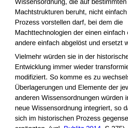
Wissensordnung
, die auf bestimmten
Machtstrukturen beruht, nicht einfach
Prozess vorstellen darf, bei dem die
Machttechnologien der einen einfach 
andere einfach abgelöst und ersetzt w
Vielmehr würden sie
in der historisch
Entwicklung immer wieder transformie
modifiziert
. So komme es zu
wechsels
Überlagerungen und Elemente der jew
anderen Wissensordnungen würden in
neue Wissensordnung integriert
, so d
sich im historischen Prozess gegensei