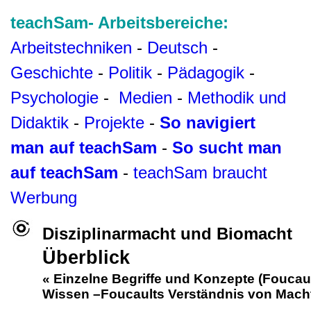
teachSam- Arbeitsbereiche:
Arbeitstechniken
-
Deutsch
-
Geschichte
-
Politik
-
Pädagogik
-
Psychologie
-
Medien
-
Methodik und
Didaktik
-
Projekte
-
So navigiert
man auf teachSam
-
So sucht man
auf teachSam
-
teachSam braucht
Werbung
Disziplinarmacht und Biomacht
Überblick
«
Einzelne Begriffe und Konzepte (Foucaul
Wissen
–
Foucaults Verständnis von Mach