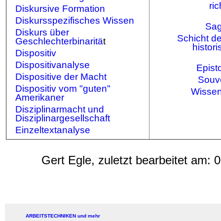
ri
Diskursive Formation
Diskursspezifisches Wissen
Sag
Diskurs über
Schicht de
Geschlechterbinaritä
t
histor
Dispositiv
Dispositivanalyse
Epist
Dispositive der Macht
Souv
Dispositiv vom "guten"
Wissen
Amerikaner
Disziplinarmacht und
Disziplinargesellschaft
Einzeltextanalyse
Gert Egle, zuletzt bearbeitet am:
0
ARBEITSTECHNIKEN und mehr