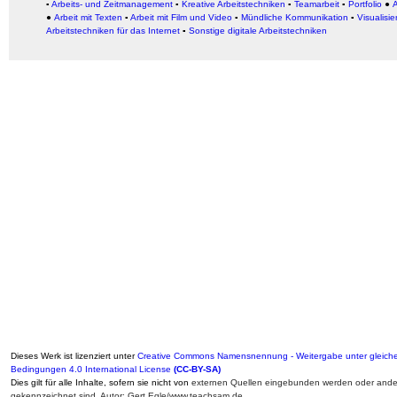
▪
Arbeits- und Zeitmanagement
▪
Kreative Arbeitstechniken
▪
Teamarbeit
▪
Portfolio
●
A
●
Arbeit
mit Texten
▪
Arbeit mit Film und Video
▪
Mündliche Kommunikation
▪
Visualisie
Arbeitstechniken für das Internet
▪
Sonstige digitale Arbeitstechniken
Dieses Werk ist lizenziert unter
Creative Commons Namensnennung - Weitergabe unter gleich
Bedingungen 4.0 International License
(CC-BY-SA)
Dies gilt für alle Inhalte, sofern sie nicht von
externen Quellen eingebunden werden oder ander
gekennzeichnet sind. Autor: Gert Egle/www.teachsam.de