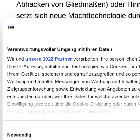
Abhacken von Gliedmaßen) oder Hinr
setzt sich neue Machttechnologie durc
Effizienz der Macht enorm steigert, 
sie zugleich
ihre Straf-, Kontroll- und
Disziplinartechniken mehr und mehr
Verantwortungsvoller Umgang mit Ihren Daten
"entkörperlicht"
. Ihre neuartigen
Wir und
unsere 1022 Partner
verarbeiten Ihre persönlichen 
Ihre IP-Adresse, mithilfe von Technologien wie Cookies, um 
Disziplinartechnologien greifen dabei
Ihrem Gerät zu speichern und darauf zuzugreifen und so pers
wenn dies zunächst im Hinblick auf d
Werbung und Inhalte, Messungen von Werbung und Inhalten,
Zielgruppenforschung sowie Entwicklung von Angeboten zu e
konstatierte "Entkörperlichung" wider
entscheiden darüber, wer Ihre Daten für welche Zwecke nutzt
erscheint, "immer tiefer in den Körper
Einwilligung jederzeit über die Cookie-Erklärung oder durch 
Privacy Trigger Symbol ändern oder widerrufen
einzelnen Individuums ein und durchd
diesen mit ihrer "unsichtbaren subtile
Wenn Sie es erlauben, würden wir auch gerne:
Einwilligungsauswahl
Notwendig
Informationen über Ihre geografische Lage erfassen, 
Machtwirkung. (
Siebenpfeiffer 2014
, 