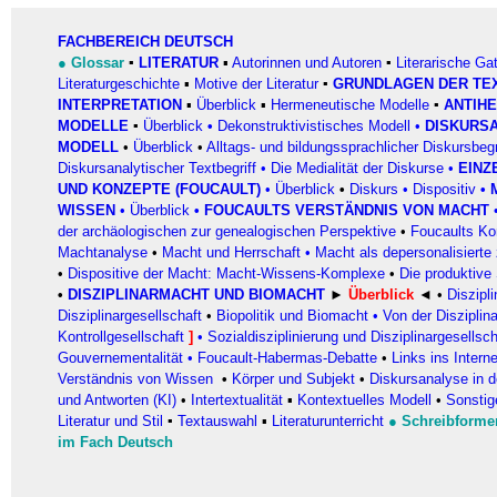
FACHBEREICH DEUTSCH
●
Glossar
▪
LITERATUR
▪
Autorinnen und Autoren
▪
Literarische
Gat
Literaturgeschichte
▪
Motive der Literatur
▪
GRUNDLAGEN DER TE
INTERPRETATION
▪
Überblick
▪
Hermeneutische Modelle
▪
ANTIH
MODELLE
▪
Überblick
•
Dekonstruktivistisches Modell
•
DISKURS
MODELL
•
Überblick
•
Alltags- und bildungssprachlicher Diskursbegr
Diskursanalytischer Textbegriff
•
Die Medialität der Diskurse
•
EINZ
UND KONZEPTE (FOUCAULT)
•
Überblick
•
Diskurs
•
Dispositiv
•
WISSEN
•
Überblick
•
FOUCAULTS VERSTÄNDNIS VON MACHT
der archäologischen zur genealogischen Perspektive
•
Foucaults Ko
Machtanalyse
•
Macht und Herrschaft
•
Macht als depersonalisierte 
•
Dispositive der Macht: Macht-Wissens-Komplexe
•
Die produktive
•
DISZIPLINARMACHT UND BIOMACHT
►
Überblick
◄
•
Diszipl
Disziplinargesellschaft
•
Biopolitik und Biomacht
•
Von der Disziplina
Kontrollgesellschaft
]
•
Sozialdisziplinierung und Disziplinargesellsch
Gouvernementalität
•
Foucault-Habermas-Debatte
•
Links ins Interne
Verständnis von Wissen
•
Körper und Subjekt
•
Diskursanalyse in d
und Antworten (KI)
•
Intertextualität
▪
Kontextuelles Modell
•
Sonstig
Literatur und Stil
▪
Textauswahl
▪
Literaturunterricht
●
Schreibforme
im Fach Deutsch