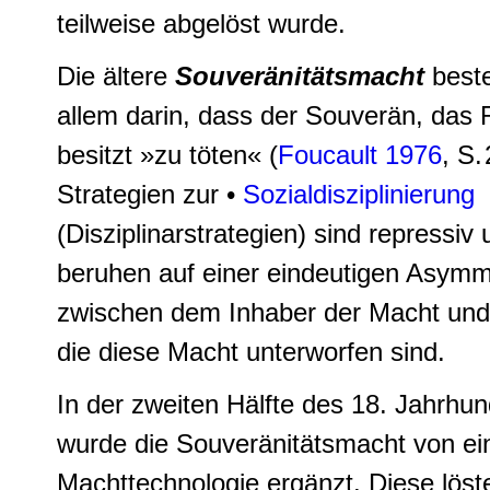
teilweise abgelöst wurde.
Die ältere
Souveränitätsmacht
best
allem darin, dass der Souverän, das 
besitzt »zu töten« (
Foucault 1976
, S.
Strategien zur •
Sozialdisziplinierung
(Disziplinarstrategien) sind repressiv
beruhen auf einer eindeutigen Asymm
zwischen dem Inhaber der Macht und
die diese Macht unterworfen sind.
In der zweiten Hälfte des 18. Jahrhun
wurde die Souveränitätsmacht
von ei
Machttechnologie ergänzt.
Diese löst