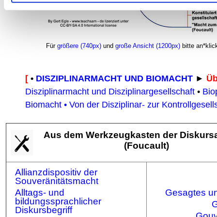
Für
größere (740px)
und
große Ansicht (1200px)
bitte an*klic
[
•
DISZIPLINARMACHT UND BIOMACHT
►
Üb
Disziplinarmacht und Disziplinargesellschaft
•
Bio
Biomacht
•
Von der Disziplinar- zur Kontrollgesell
A
us dem Werkzeugkasten der Diskurs
(Foucault)
Allianzdispositiv der
Souveränitätsmacht
Alltags- und
Gesagtes u
bildungssprachlicher
G
Diskursbegriff
Gouv