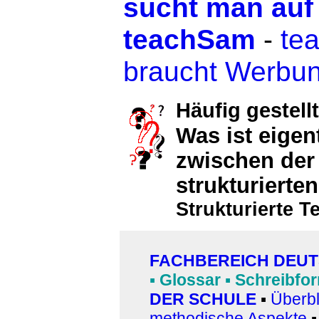
sucht man auf
teachSam
-
te
braucht Werbu
Häufig gestell
Was ist eigen
zwischen der
strukturierte
Strukturierte 
FACHBEREICH DEU
▪
Glossar
▪
Schreibfo
DER SCHULE
▪
Überbl
methodische Aspekte