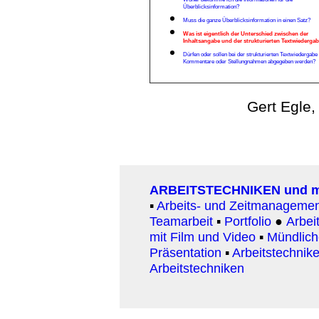
Überblicksinformation?
Muss die ganze Überblicksinformation in einen Satz?
Was ist eigentlich der Unterschied zwischen der
Inhaltsangabe und der strukturierten Textwiederga
Dürfen oder sollen bei der strukturierten Textwiedergabe
Kommentare oder Stellungnahmen abgegeben werden?
Gert Egle,
ARBEITSTECHNIKEN und 
▪
Arbeits- und Zeitmanageme
Teamarbeit
▪
Portfolio
●
Arbeit
mit Film und Video
▪
Mündlic
Präsentation
▪
Arbeitstechnike
Arbeitstechniken