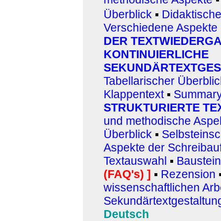
Überblick
▪
Didaktisch
Verschiedene Aspekte 
DER TEXTWIEDERG
KONTINUIERLICHE
SEKUNDÄRTEXTGES
Tabellarischer Überblic
Klappentext
▪
Summar
STRUKTURIERTE T
und methodische Aspe
Überblick
▪
Selbsteins
Aspekte der Schreibau
Textauswahl
▪
Baustei
(FAQ's)
]
▪
Rezension
wissenschaftlichen Arb
Sekundärtextgestaltun
Deutsch