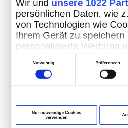
Wir und
unsere 1022 Par
persönlichen Daten, wie z.
von Technologien wie Coo
Ihrem Gerät zu speichern 
personalisierte Werbung 
Werbung und Inhalten, Zi
Einwilligungsauswahl
Notwendig
Präferenzen
Entwicklung von Angebote
entscheiden darüber, wer
nutzt. Sie können Ihre Einw
Cookie-Erklärung oder dur
Trigger Symbol ändern od
Nur notwendige Cookies
Au
verwenden