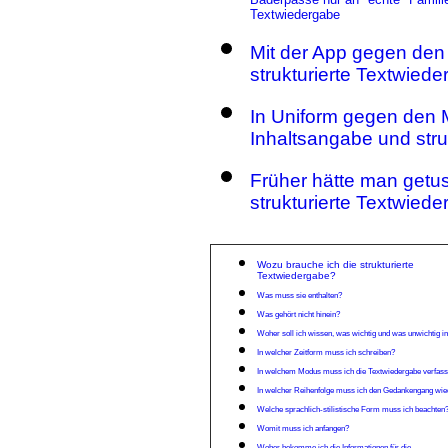
Textwiedergabe
Mit der App gegen den 
strukturierte Textwied
In Uniform gegen den 
Inhaltsangabe und stru
Früher hätte man getus
strukturierte Textwied
Wozu brauche ich die strukturierte
Textwiedergabe?
Was muss sie enthalten?
Was gehört nicht hinein?
Woher s
oll ich wissen, was wichtig und was unwichtig i
In welcher Zeitform muss ich schreiben?
In welchem Modus muss ich die Textwiedergabe verfas
In welcher Reihenfolge muss ich den Gedankengang wi
Welche sprachlich-stilistische Form muss ich beachten
Womit muss ich anfangen?
Woher bekomme ich die Informationen für die