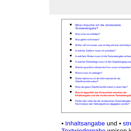
Wozu brauche ich die strukturierte
Textwiedergabe?
Was muss sie enthalten?
Was gehört nicht hinein?
Woher s
oll ich wissen, was wichtig und was unwichtig i
In welcher Zeitform muss ich schreiben?
In welchem Modus muss ich die Textwiedergabe verfas
In welcher Reihenfolge muss ich den Gedankengang wi
Welche sprachlich-stilistische Form muss ich beachten
Womit muss ich anfangen?
Woher bekomme ich die Informationen für die
Überblicksinformation?
Muss die ganze Überblicksinformation in einen Satz?
Was ist eigentlich der Unterschied zwischen der
Inhaltsangabe und der strukturierten Textwiederga
Dürfen oder sollen bei der strukturierten Textwiedergabe
Kommentare oder Stellungnahmen abgegeben werden?
▪
Inhaltsangabe
und ▪
str
Textwiedergabe
weisen k