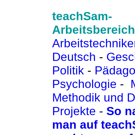
teachSam-
Arbeitsbereich
Arbeitstechnike
Deutsch
-
Gesc
Politik
-
Pädago
Psychologie
-
Methodik und D
Projekte
-
So na
man auf teac