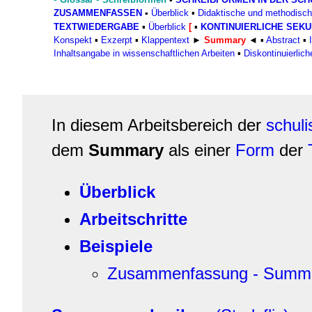
ZUSAMMENFASSEN
Überblick
▪
Didaktische und methodisc
▪
TEXTWIEDERGABE
▪
Überblick
[
▪
KONTINUIERLICHE SEK
Konspekt
▪
Exzerpt
▪
Klappentext
►
Summary
◄ ▪
Abstract
▪
Inhaltsangabe in wissenschaftlichen Arbeiten
▪
Diskontinuierlic
In diesem Arbeitsbereich der
schul
dem
Summary
als einer
Form
der
Überblick
Arbeitschritte
Beispiele
Zusammenfassung - Summar