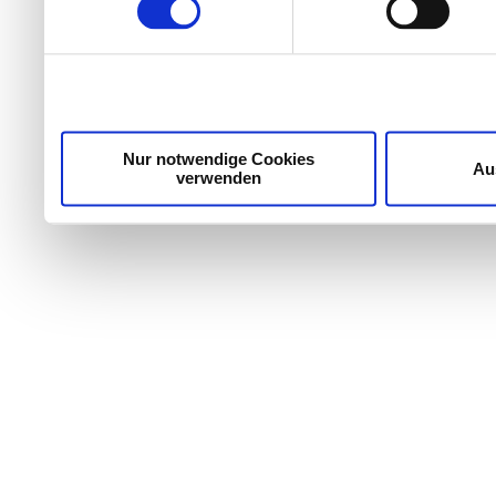
Wir verwenden Cookies, um Inhalte und Anzeigen zu per
die Zugriffe auf unsere Website zu analysieren. Außer
unsere Partner für soziale Medien, Werbung und Analyse
möglicherweise mit weiteren Daten zusammen, die Sie ih
Dienste gesammelt haben.
Nur notwendige Cookies
Au
verwenden