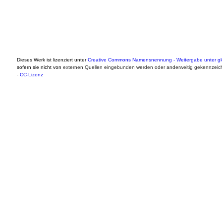
Dieses Werk ist lizenziert unter
Creative Commons Namensnennung - Weitergabe unter gle
sofern sie nicht von
externen Quellen eingebunden werden oder anderweitig gekennzeich
-
CC-Lizenz