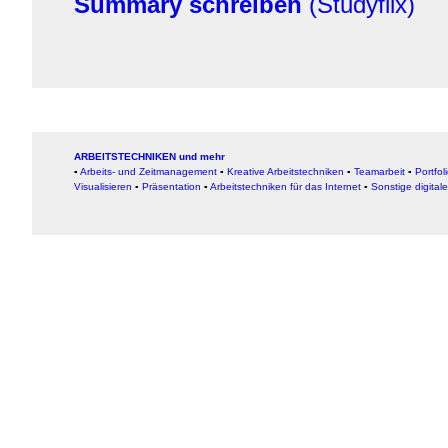
Summary schreiben
(Studyflix)
ARBEITSTECHNIKEN und mehr
▪
Arbeits- und Zeitmanagement
▪
Kreative Arbeitstechniken
▪
Teamarbeit
▪
Portfol
Visualisieren
▪
Präsentation
▪
Arbeitstechniken für das Internet
▪
Sonstige digital