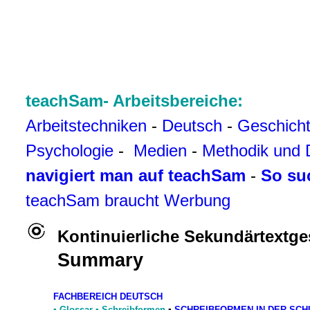
teachSam- Arbeitsbereiche:
Arbeitstechniken
-
Deutsch
-
Geschich
Psychologie
-
Medien
-
Methodik und 
navigiert man auf teachSam
-
So su
teachSam braucht Werbung
Kontinuierliche Sekundärtextge
Summary
FACHBEREICH DEUTSCH
▪
Glossar
▪
Schreibformen
▪
SCHREIBFORMEN IN DER SCH