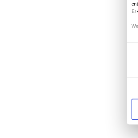
ent
Er
We
Einwi
Erf
Ei
Wi
di
un
mö
Di