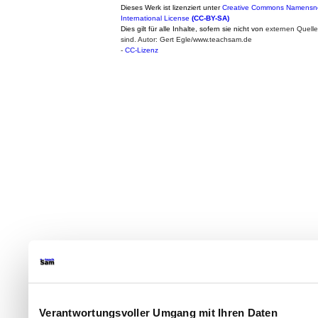
Dieses Werk ist lizenziert unter
Creative Commons Namensne
International License
(CC-BY-SA)
Dies gilt für alle Inhalte, sofern sie nicht von
externen Quell
sind. Autor: Gert Egle/www.teachsam.de
-
CC-Lizenz
Verantwortungsvoller Umgang mit Ihren Daten