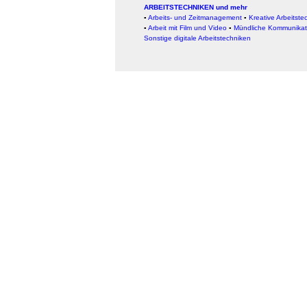
ARBEITSTECHNIKEN und mehr
▪
Arbeits- und Zeitmanagement
▪
Kreative Arbeitste
▪
Arbeit mit Film und Video
▪
Mündliche Kommunikat
Sonstige digitale Arbeitstechniken