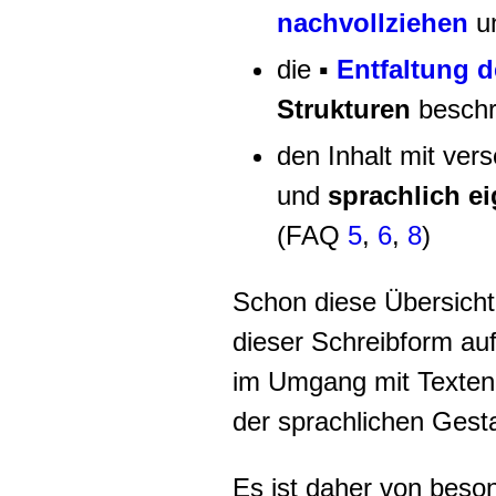
nachvollziehen
un
die
▪
Entfaltung 
Strukturen
beschr
den Inhalt mit ver
und
sprachlich e
(FAQ
5
,
6
,
8
)
Schon diese Übersicht
dieser Schreibform au
im Umgang mit Texten
der sprachlichen Gest
Es ist daher von beso