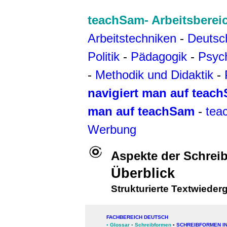
teachSam- Arbeitsberei
Arbeitstechniken
-
Deutsc
Politik
-
Pädagogik
-
Psyc
-
Methodik und Didaktik
-
navigiert man auf teac
man auf teachSam
-
tea
Werbung
Aspekte der Schrei
Überblick
Strukturierte Textwieder
FACHBEREICH DEUTSCH
▪
Glossar
▪
Schreibformen
▪
SCHREIBFORMEN I