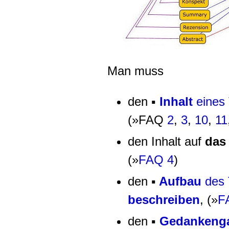
Man muss
den
▪
Inhalt
eines
(»FAQ
2
,
3
,
10
,
11
den Inhalt auf
das
(»
FAQ 4
)
den
▪
Aufbau
des 
beschreiben
, (»
F
den
▪
Gedankenga