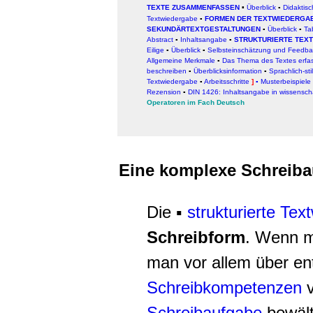
TEXTE ZUSAMMENFASSEN
Überblick
▪
Didaktis
▪
Textwiedergabe
▪
FORMEN DER TEXTWIEDERGA
SEKUNDÄRTEXTGESTALTUNGEN
▪
Überblick
▪
Ta
Abstract
▪
Inhaltsangabe
▪
STRUKTURIERTE TEX
Eilige
▪
Überblick
▪
Selbsteinschätzung und Feedba
Allgemeine Merkmale
▪
Das Thema des Textes erfa
beschreiben
▪
Überblicksinformation
▪
Sprachlich-sti
Textwiedergabe
▪
Arbeitsschritte
]
▪
Musterbeispiele
Rezension
▪
DIN 1426: Inhaltsangabe in wissenscha
Operatoren im Fach Deutsch
Eine komplexe Schreib
Die ▪
strukturierte Te
Schreibform
. Wenn m
man vor allem über e
Schreibkompetenzen
v
Schreibaufgabe
bewält