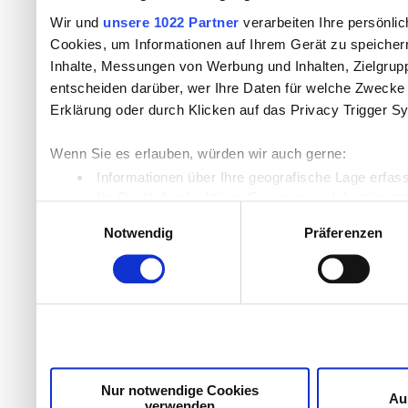
Wir und
unsere 1022 Partner
verarbeiten Ihre persönlic
Cookies, um Informationen auf Ihrem Gerät zu speicher
Inhalte, Messungen von Werbung und Inhalten, Zielgru
entscheiden darüber, wer Ihre Daten für welche Zwecke n
Erklärung oder durch Klicken auf das Privacy Trigger S
Wenn Sie es erlauben, würden wir auch gerne:
Informationen über Ihre geografische Lage erfas
Ihr Gerät durch aktives Scannen nach bestimmten
Einwilligungsauswahl
Erfahren Sie mehr darüber, wie Ihre persönlichen Daten
Notwendig
Präferenzen
Einzelheiten
fest.
Wir verwenden Cookies, um Inhalte und Anzeigen zu per
die Zugriffe auf unsere Website zu analysieren. Außer
unsere Partner für soziale Medien, Werbung und Analyse
möglicherweise mit weiteren Daten zusammen, die Sie ih
Dienste gesammelt haben.
Nur notwendige Cookies
Au
verwenden