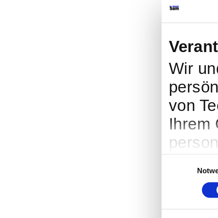
Veran
Wir u
persön
von Te
Ihrem 
person
Werbun
Einwilligungsaus
Notwe
Entwic
entsch
nutzt. 