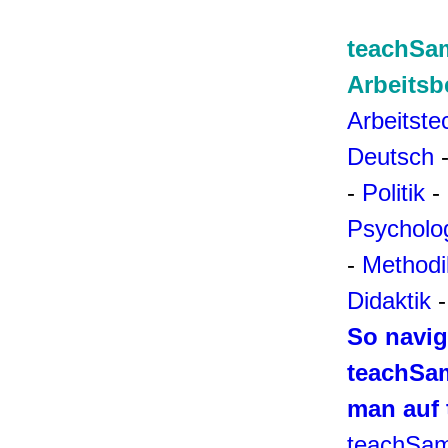
teachSa
Arbeitsb
Arbeitste
Deutsch
-
Politik
-
Psycholo
-
Methodi
Didaktik
So navig
teachSa
man auf
teachSam