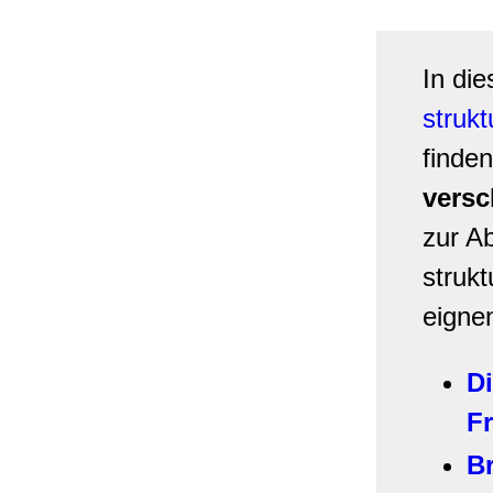
In di
struk
finde
versc
zur A
struk
eigne
D
Fr
B