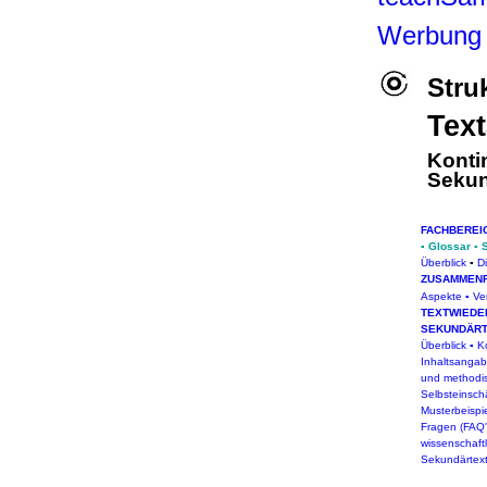
Werbung
Stru
Tex
Konti
Sekun
FACHBEREI
▪
Glossar
▪
Überblick
▪
D
ZUSAMMEN
Aspekte
▪
Ve
TEXTWIED
SEKUNDÄR
Überblick
▪
K
Inhaltsanga
und methodi
Selbsteinsc
Musterbeispi
Fragen (FAQ'
wissenschaft
Sekundärtex