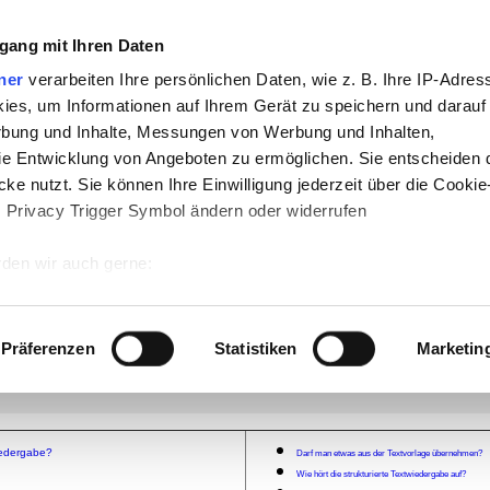
:
gang mit Ihren Daten
-
Geschichte
-
Politik
-
Pädagogik
-
Psychologie
ner
verarbeiten Ihre persönlichen Daten, wie z. B. Ihre IP-Adress
jekte
-
So navigiert man auf teachSam
-
So 
ies, um Informationen auf Ihrem Gerät zu speichern und darauf
raucht Werbung
rbung und Inhalte, Messungen von Werbung und Inhalten,
e Entwicklung von Angeboten zu ermöglichen. Sie entscheiden 
Fragen
ke nutzt. Sie können Ihre Einwilligung jederzeit über die Cookie
ich-stilistische Form muss ich be
s Privacy Trigger Symbol ändern oder widerrufen
dergabe
den wir auch gerne:
 Ihre geografische Lage erfassen, welche bis auf einige Meter g
N DER SCHULE
▪
Überblick
▪
Didaktische und methodische Aspekte
▪
TEXTE ZUSAMMENFASSE
be
▪
FORMEN DER TEXTWIEDERGABE
▪
Überblick
▪
KONTINUIERLICHE SEKUNDÄRTEXTGES
tives Scannen nach bestimmten Merkmalen (Fingerprinting) identi
Präferenzen
Statistiken
Marketin
ract
▪
Inhaltsangabe
[
▪
STRUKTURIERTE TEXTWIEDERGABE
▪
Didaktische und methodische A
chreibaufgabe
▪
Musterbeispiele
▪
Textauswahl
▪
Bausteine
►
Häufig gestellte Fragen (FAQ's)
]
kundärtextgestaltungen
▪
Operatoren im Fach Deutsch
 wie Ihre persönlichen Daten verarbeitet werden, und legen Sie 
 Einzelheiten
fest.
 Inhalte und Anzeigen zu personalisieren, Funktionen für sozia
wiedergabe?
Darf man etwas aus der Textvorlage übernehmen?
Wie hört die strukturierte Textwiedergabe auf?
e Zugriffe auf unsere Website zu analysieren. Außerdem geben w