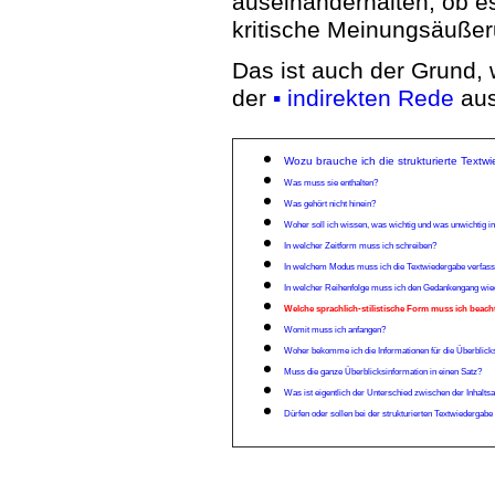
auseinanderhalten, ob e
kritische Meinungsäußer
Das ist auch der Grund, 
der
▪ indirekten Rede
aus
Wozu brauche ich die strukturierte Text
Was muss sie enthalten?
Was gehört nicht hinein?
Woher s
oll ich wissen, was wichtig und was unwichtig i
In welcher Zeitform muss ich schreiben?
In welchem Modus muss ich die Textwiedergabe verfas
In welcher Reihenfolge muss ich den Gedankengang wi
Welche sprachlich-stilistische Form muss ich beac
Womit muss ich anfangen?
Woher bekomme ich die Informationen für die Überblick
Muss die ganze Überblicksinformation in einen Satz?
Was ist eigentlich der Unterschied zwischen der Inhalts
Dürfen oder sollen bei der strukturierten Textwiederg