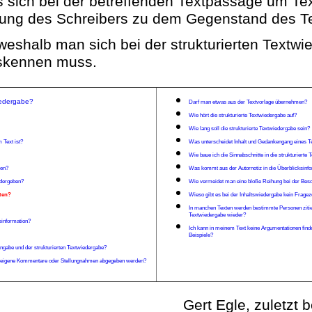
s sich bei der betreffenden Textpassage um Te
ung des Schreibers zu dem Gegenstand des Te
weshalb man sich bei der strukturierten Textw
kennen muss.
wiedergabe?
Darf man etwas aus der Textvorlage übernehmen?
Wie hört die strukturierte Textwiedergabe auf?
Wie lang soll die strukturierte Textwiedergabe sein?
m Te
xt ist?
Was unterscheidet Inhalt und Gedankengang eines T
Wie baue ich die Sinnabschnitte in die strukturierte
sen?
Was kommt aus der Autornotiz in die Überblicksinf
edergeben?
Wie vermeidet man eine bloße Reihung bei der Be
hten?
Wieso gibt es bei der Inhaltswiedergabe kein Frage
In manchen Texten werden bestimmte Personen zitiert
Textwiedergabe wieder?
sinformation?
Ich kann in meinem Text keine Argumentationen fin
Beispiele?
angabe und der strukturierten Textwiedergabe?
abe eigene Kommentare oder Stellungnahmen abgegeben werden?
Gert Egle, zuletzt 