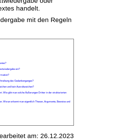
xtwiedergabe oder
xtes handelt.
iedergabe mit den Regeln
extes?
 Textwiedergabe ein?
ormation?
schreibung des Gedankenganges?
zeichen und kein Ausrufezeichen?
. Wie gibt man solche Äußerungen Dritter in der strukturierten
den. Woran erkennt man eigentlich Thesen, Argumente, Beweise und
bearbeitet am:
26.12.2023