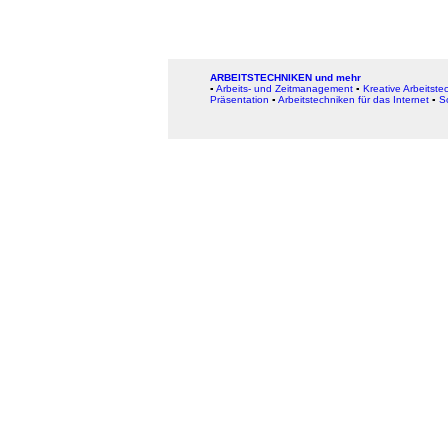
ARBEITSTECHNIKEN und mehr
▪
Arbeits- und Zeitmanagement
▪
Kreative Arbeitste
Präsentation
▪
Arbeitstechniken für das Internet
▪
S