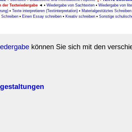
rwendung unserer Website an unsere Partner für soziale Medien
 der Textwiedergabe
◄ ▪
Wiedergabe von Sachtexten
▪
Wiedergabe von lite
re Partner führen diese Informationen möglicherweise mit weite
rung)
▪
Texte interpretieren (Textinterpretation)
▪
Materialgestütztes Schreiben
d Schreiben
▪
Einen Essay schreiben
▪
Kreativ schreiben
▪
Sonstige schulisch
ereitgestellt haben oder die sie im Rahmen Ihrer Nutzung der D
iedergabe
können Sie sich mit den versch
tgestaltungen