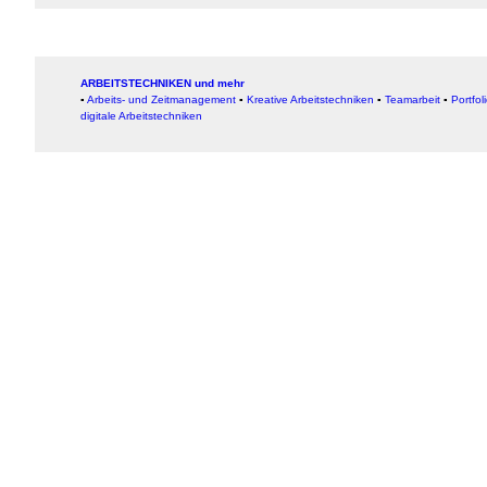
ARBEITSTECHNIKEN und mehr
▪
Arbeits- und Zeitmanagement
▪
Kreative Arbeitstechniken
▪
Teamarbeit
▪
Portfol
digitale Arbeitstechniken