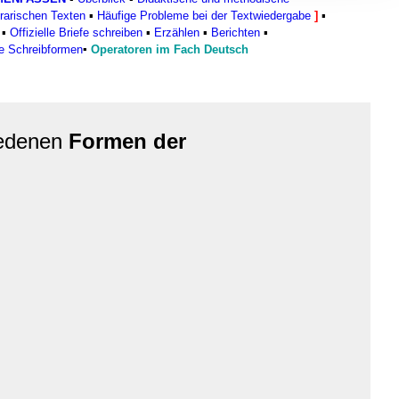
, Werbung
rarischen Texten
▪
Häufige Probleme bei der Textwiedergabe
]
▪
ren Daten
▪
Offizielle Briefe schreiben
▪
Erzählen
▪
Berichten
▪
e Schreibformen
▪
Operatoren im Fach Deutsch
ienste
iedenen
Formen der