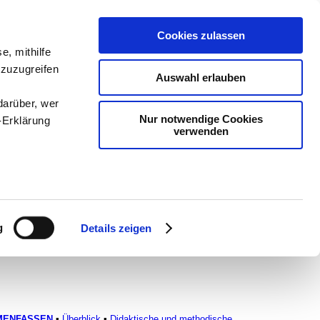
Cookies zulassen
e, mithilfe
 zuzugreifen
Auswahl erlauben
darüber, wer
Nur notwendige Cookies
-Erklärung
dien
-
Methodik und
verwenden
chSam
-
teachSam
enau sein
fizieren
g
Details zeigen
Ihre
le Medien
ir
MENFASSEN
▪
Überblick
▪
Didaktische und methodische