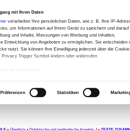
gang mit Ihren Daten
ner
verarbeiten Ihre persönlichen Daten, wie z. B. Ihre IP-Adress
ies, um Informationen auf Ihrem Gerät zu speichern und darauf
rbung und Inhalte, Messungen von Werbung und Inhalten,
e Entwicklung von Angeboten zu ermöglichen. Sie entscheiden 
ke nutzt. Sie können Ihre Einwilligung jederzeit über die Cookie
te
-
Politik
-
Pädagogik
-
Psychologie
-
Me
s Privacy Trigger Symbol ändern oder widerrufen
n auf teachSam
-
So sucht man auf tea
den wir auch gerne:
 Ihre geografische Lage erfassen, welche bis auf einige Meter g
tives Scannen nach bestimmten Merkmalen (Fingerprinting) identi
Präferenzen
Statistiken
Marketin
 wie Ihre persönlichen Daten verarbeitet werden, und legen Sie 
 Einzelheiten
fest.
 Inhalte und Anzeigen zu personalisieren, Funktionen für sozia
e Zugriffe auf unsere Website zu analysieren. Außerdem geben w
ULE
▪
Überblick
▪
Didaktische und methodische Aspekte
[
▪
TEXTE ZUSAM