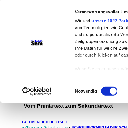
Verantwortungsvoller Um
Wir und
unsere 1022 Part
von Technologien wie Cook
und so personalisierte We
teachSam- Arbeitsbereiche:
Zielgruppenforschung sowi
Ihre Daten für welche Zwec
Arbeitstechniken
-
Deutsch
-
Geschich
oder durch Klicken auf da
Didaktik
-
Projekte
-
So navigiert ma
Wenn Sie es erlauben, wür
braucht Werbung
Informationen über
können
Texte zusammenfassen
Einwilligungsauswahl
Ihr Gerät durch ak
Notwendig
Formen der Textwiedergabe
Erfahren Sie mehr darüber,
Präferenzen im
Abschnitt
Vom Primärtext zum Sekundärtext
Wir verwenden Cookies, um
FACHBEREICH DEUTSCH
anbieten zu können und di
●
Glossar
●
Schreibformen
▪
SCHREIBFORMEN IN DER SCH