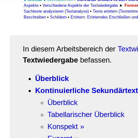
Informationen zu Ihrer Ve
Aspekte
▪
Verschiedene Aspekte der Textwiedergabe
►
Formen
und Analysen weiter. Unse
Sachtexte analysieren (Textanalyse)
▪
Texte erörtern (Texterörte
Beschreiben
▪
Schildern
▪
Erörtern: Erörterndes Erschließen un
zusammen, die Sie ihnen b
gesammelt haben.
In diesem Arbeitsbereich der
Textw
Textwiedergabe
befassen.
Überblick
Kontinuierliche Sekundärtex
Überblick
Tabellarischer Überblick
Konspekt »