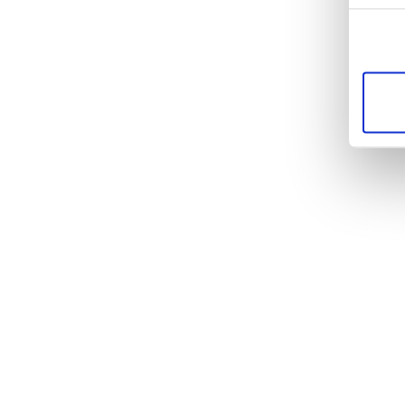
nut
Coo
Tr
We
w
M
Erf
ver