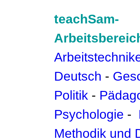
teachSam-
Arbeitsbereic
Arbeitstechnik
Deutsch
-
Gesc
Politik
-
Pädago
Psychologie
-
Methodik und 