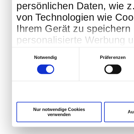
persönlichen Daten, wie z.
von Technologien wie Coo
Ihrem Gerät zu speichern 
personalisierte Werbung 
Werbung und Inhalten, Zi
Einwilligungsauswahl
Notwendig
Präferenzen
Entwicklung von Angebote
entscheiden darüber, wer
nutzt. Sie können Ihre Einw
Cookie-Erklärung oder dur
Trigger Symbol ändern od
Nur notwendige Cookies
Au
verwenden
Wenn Sie es erlauben, wü