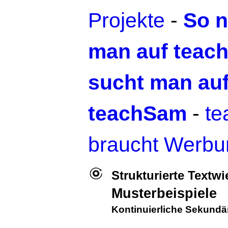
Projekte
-
So n
man auf teac
sucht man au
teachSam
-
t
braucht Werbu
Strukturierte Textw
Musterbeispiele
Kontinuierliche Sekundä