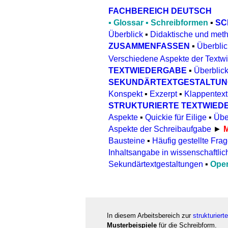
FACHBEREICH DEUTSCH
▪
Glossar
▪
Schreibformen
▪
SC
Überblick
▪
Didaktische und met
ZUSAMMENFASSEN
Überblic
▪
Verschiedene Aspekte der Textw
TEXTWIEDERGABE
▪
Überblic
SEKUNDÄRTEXTGESTALTU
Konspekt
▪
Exzerpt
▪
Klappentext
STRUKTURIERTE TEXTWIED
Aspekte
▪
Quickie für Eilige
▪
Übe
Aspekte der Schreibaufgabe
►
M
Bausteine
▪
Häufig gestellte Fra
Inhaltsangabe in wissenschaftlic
Sekundärtextgestaltungen
▪
Oper
In diesem Arbeitsbereich zur
strukturier
Musterbeispiele
für die Schreibform.