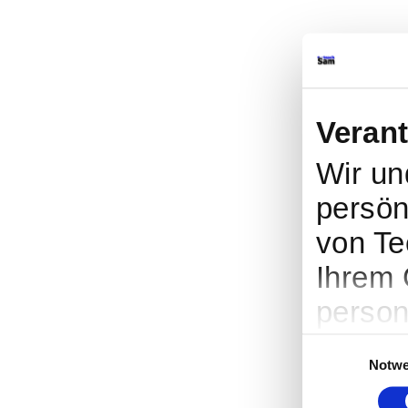
Veran
Wir u
persön
von Te
Ihrem 
person
Werbun
Einwilligungsaus
Notwe
Entwic