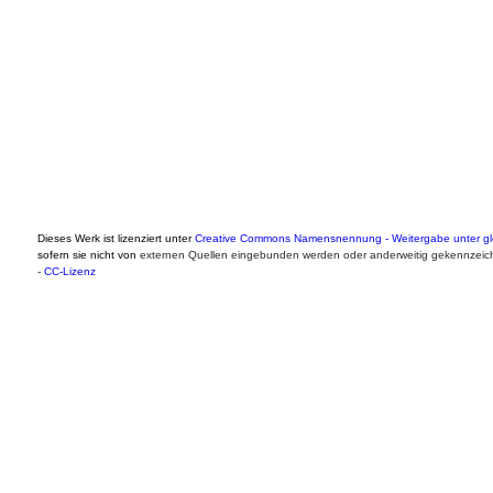
Dieses Werk ist lizenziert unter
Creative Commons Namensnennung - Weitergabe unter gle
sofern sie nicht von
externen Quellen eingebunden werden oder anderweitig gekennzeich
-
CC-Lizenz