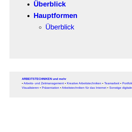
Überblick
Hauptformen
Überblick
ARBEITSTECHNIKEN und mehr
▪
Arbeits- und Zeitmanagement
▪
Kreative Arbeitstechniken
▪
Teamarbeit
▪
Portfol
Visualisieren
▪
Präsentation
▪
Arbeitstechniken für das Internet
▪
Sonstige digital