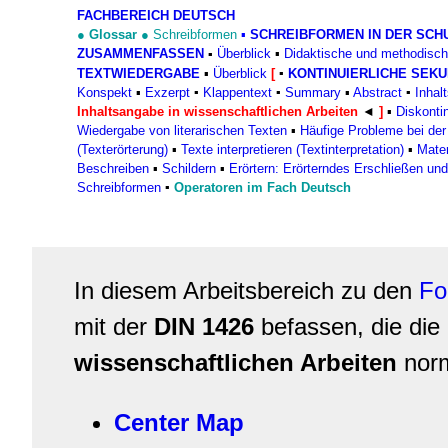
FACHBEREICH DEUTSCH
●
Glossar
●
Schreibformen
▪
SCHREIBFORMEN IN DER SCH
ZUSAMMENFASSEN
Überblick
▪
Didaktische und methodisc
▪
TEXTWIEDERGABE
▪
Überblick
[
▪
KONTINUIERLICHE SEK
Konspekt
▪
Exzerpt
▪
Klappentext
▪
Summary
▪
Abstract
▪
Inhal
Inhaltsangabe in wissenschaftlichen Arbeiten
◄
]
▪
Diskonti
Wiedergabe von literarischen Texten
▪
Häufige Probleme bei de
(Texterörterung)
▪
Texte interpretieren (Textinterpretation)
▪
Mater
Beschreiben
▪
Schildern
▪
Erörtern: Erörterndes Erschließen un
Schreibformen
▪
Operatoren im Fach Deutsch
In diesem Arbeitsbereich zu den
Fo
mit der
DIN 1426
befassen, die di
wissenschaftlichen Arbeiten
norm
Center Map