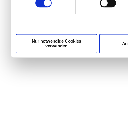
Wir verwenden Cookies, um Inhalte und Anzeigen zu per
die Zugriffe auf unsere Website zu analysieren. Außer
unsere Partner für soziale Medien, Werbung und Analyse
möglicherweise mit weiteren Daten zusammen, die Sie ih
Dienste gesammelt haben.
Nur notwendige Cookies
Au
verwenden