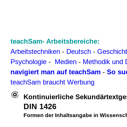
teachSam- Arbeitsbereiche:
Arbeitstechniken
-
Deutsch
-
Geschich
Psychologie
-
Medien
-
Methodik und 
navigiert man auf teachSam
-
So su
teachSam braucht Werbung
Kontinuierliche Sekundärtextge
DIN 1426
Formen der Inhaltsangabe in Wissensc