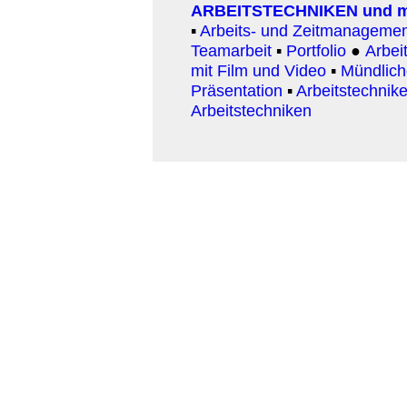
ARBEITSTECHNIKEN und 
▪
Arbeits- und Zeitmanageme
Teamarbeit
▪
Portfolio
●
Arbeit
mit Film und Video
▪
Mündlic
Präsentation
▪
Arbeitstechnike
Arbeitstechniken