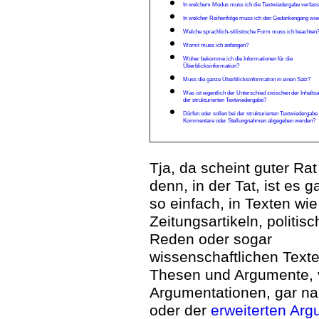
In welchem Modus muss ich die Textwiedergabe verfas
In welcher Reihenfolge muss ich den Gedankengang wi
Welche sprachlich-stilistische Form muss ich beachten
Womit muss ich anfangen?
Woher bekomme ich die Informationen für die
Überblicksinformation?
Muss die ganze Überblicksinformation in einen Satz?
Was ist eigentlich der Unterschied zwischen der Inhalts
der strukturierten Textwiedergabe?
Dürfen oder sollen bei der strukturierten Textwiedergabe
Kommentare oder Stellungnahmen abgegeben werden?
Tja, da scheint guter Rat
denn, in der Tat, ist es g
so einfach, in Texten wie
Zeitungsartikeln, politis
Reden oder sogar
wissenschaftlichen Text
Thesen und Argumente, v
Argumentationen, gar n
oder der
erweiterten Arg