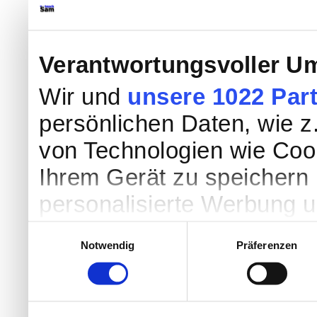
Verantwortungsvoller Um
Wir und
unsere 1022 Par
persönlichen Daten, wie z.
von Technologien wie Coo
Ihrem Gerät zu speichern 
personalisierte Werbung 
Werbung und Inhalten, Zi
Einwilligungsauswahl
Notwendig
Präferenzen
Entwicklung von Angebote
entscheiden darüber, wer
nutzt. Sie können Ihre Einw