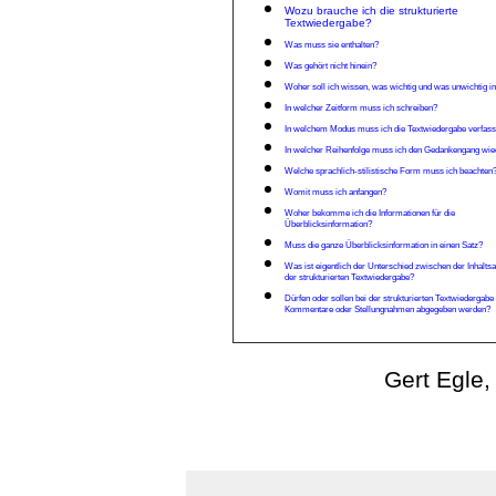
Wozu brauche ich die strukturierte
Textwiedergabe?
Was muss sie enthalten?
Was gehört nicht hinein?
Woher s
oll ich wissen, was wichtig und was unwichtig i
In welcher Zeitform muss ich schreiben?
In welchem Modus muss ich die Textwiedergabe verfas
In welcher Reihenfolge muss ich den Gedankengang wi
Welche sprachlich-stilistische Form muss ich beachten
Womit muss ich anfangen?
Woher bekomme ich die Informationen für die
Überblicksinformation?
Muss die ganze Überblicksinformation in einen Satz?
Was ist eigentlich der Unterschied zwischen der Inhalts
der strukturierten Textwiedergabe?
Dürfen oder sollen bei der strukturierten Textwiedergabe
Kommentare oder Stellungnahmen abgegeben werden?
Gert Egle,