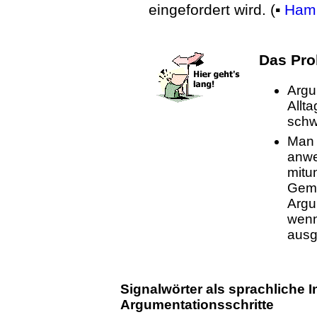
eingefordert wird. (▪
Hamb
Das Pro
Argu
Allt
schw
Man 
anwe
mitu
Geme
Argu
wenn
ausg
Signalwörter als sprachliche 
Argumentationsschritte