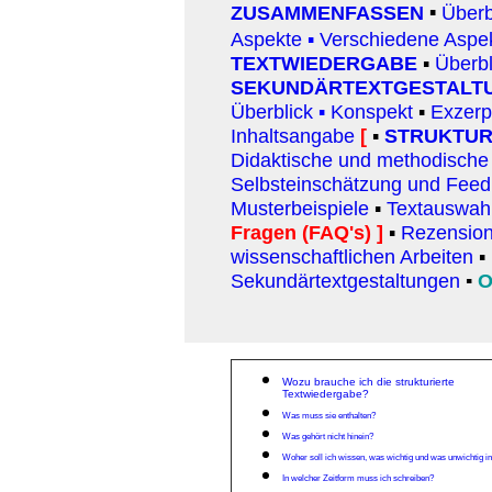
ZUSAMMENFASSEN
Überb
▪
Aspekte
▪
Verschiedene Aspek
TEXTWIEDERGABE
▪
Überbl
SEKUNDÄRTEXTGESTALT
Überblick
▪
Konspekt
▪
Exzerp
Inhaltsangabe
[
▪
STRUKTUR
Didaktische und methodische
Selbsteinschätzung und Fee
Musterbeispiele
▪
Textauswah
Fragen (FAQ's)
]
▪
Rezensio
wissenschaftlichen Arbeiten
▪
Sekundärtextgestaltungen
▪
O
Wozu brauche ich die strukturierte
Textwiedergabe?
Was muss sie enthalten?
Was gehört nicht hinein?
Woher s
oll ich wissen, was wichtig und was unwichtig i
In welcher Zeitform muss ich schreiben?