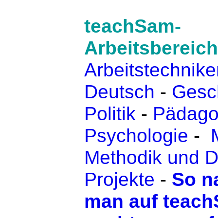
teachSam-
Arbeitsbereich
Arbeitstechnike
Deutsch
-
Gesc
Politik
-
Pädago
Psychologie
-
Methodik und D
Projekte
-
So na
man auf teac