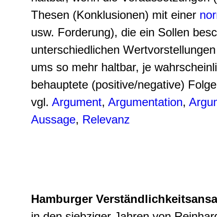
Thesen (Konklusionen) mit einer
nor
usw. Forderung), die ein Sollen be
unterschiedlichen Wertvorstellungen 
ums so mehr haltbar, je wahrscheinl
behauptete (positive/negative) Folge 
vgl.
Argument
,
Argumentation
,
Argum
Aussage
,
Relevanz
Hamburger Verständlichkeitsansa
in den siebziger Jahren von Reinha