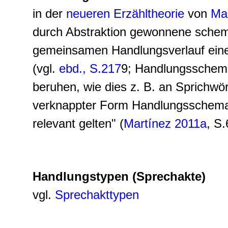
in der
neueren Erzähltheorie
von
Mar
durch Abstraktion gewonnene schema
gemeinsamen Handlungsverlauf ein
(vgl.
ebd., S.217
9; Handlungsschema
beruhen, wie dies z. B. an Sprichwö
verknappter Form Handlungsschemata 
relevant gelten" (
Martínez 2011a
, S.
Handlungstypen (Sprechakte)
vgl.
Sprechakttypen