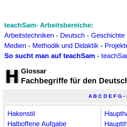
teachSam- Arbeitsbereiche:
Arbeitstechniken
-
Deutsch
-
Geschichte
Medien
-
Methodik und Didaktik
-
Projekt
So sucht man auf teachSam
-
teachSa
Glossar
Fachbegriffe für den Deutsc
A
B
C
D
E
F
G
-
Hakenstil
Haupth
Halboffene Aufgabe
Hauptt