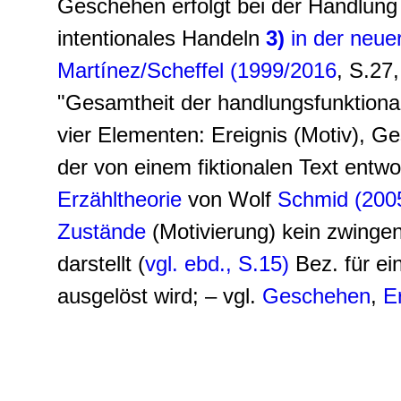
Geschehen erfolgt bei der Handlung
intentionales Handeln
3)
in der neue
Martínez/Scheffel (1999/2016
, S.27
"Gesamtheit der handlungsfunktiona
vier Elementen: Ereignis (Motiv), 
der von einem fiktionalen Text entw
Erzähltheorie
von Wolf
Schmid (200
Zustände
(Motivierung) kein zwing
darstellt (
vgl. ebd., S.15)
Bez. für e
ausgelöst wird; – vgl.
Geschehen
,
E