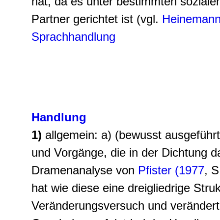
hat, da es unter bestimmten sozia
Partner gerichtet ist (vgl.
Heinemann
Sprachhandlung
Handlung
1)
allgemein: a) (bewusst ausgeführ
und Vorgänge, die in der Dichtung d
Dramenanalyse von
Pfister (1977
, S
hat wie diese eine dreigliedrige Str
Veränderungsversuch und veränderte