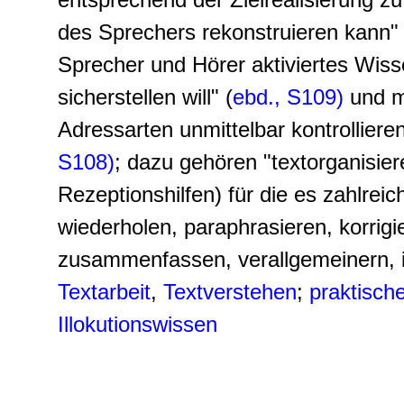
des Sprechers rekonstruieren kann" 
Sprecher und Hörer aktiviertes Wis
sicherstellen will" (
ebd., S109)
und mi
Adressarten unmittelbar kontrolliere
S108)
; dazu gehören "textorganisie
Rezeptionshilfen) für die es zahlrei
wiederholen, paraphrasieren, korrigie
zusammenfassen, verallgemeinern, il
Textarbeit
,
Textverstehen
;
praktisch
Illokutionswissen