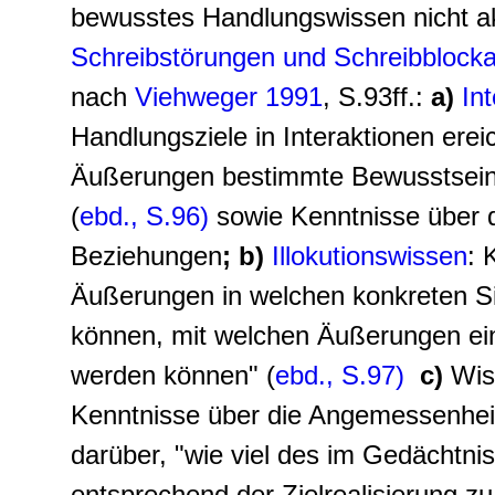
bewusstes Handlungswissen nicht ak
Schreibstörungen und Schreibblock
nach
Viehweger 1991
, S.93ff.:
a)
In
Handlungsziele in Interaktionen erei
Äußerungen bestimmte Bewusstseins
(
ebd., S.96)
sowie Kenntnisse über d
Beziehungen
; b)
Illokutionswissen
: 
Äußerungen in welchen konkreten Si
können, mit welchen Äußerungen ei
werden können" (
ebd., S.97)
c)
Wis
Kenntnisse über die Angemessenheit 
darüber, "wie viel des im Gedächtni
entsprechend der Zielrealisierung zu 