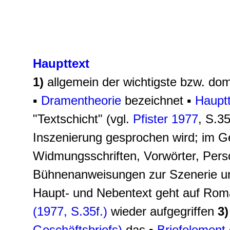
Haupttext
1)
allgemein der wichtigste bzw. dom
▪
Dramentheorie
bezeichnet ▪
Hauptt
"Textschicht" (vgl.
Pfister 1977
, S.3
Inszenierung gesprochen wird; im 
Widmungsschriften, Vorwörter, Pers
Bühnenanweisungen zur Szenerie un
Haupt- und Nebentext geht auf Rom
(1977, S.35f.)
wieder aufgegriffen
3)
Geschäftsbriefs)
das ▪
Briefelement