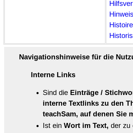
Hilfsve
Hinwei
Histoire
Histori
Navigationshinweise für die Nut
Interne Links
Sind die
Einträge / Stichwo
interne Textlinks
zu den T
teachSam, auf denen Sie 
Ist ein
Wort im Text,
der zu 