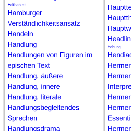
Haltbarkeit
Hauptt
Hamburger
Hauptt
Verständlichkeitsansatz
Hauptw
Handeln
Headli
Handlung
Hebung
Handlungen von Figuren im
Hendia
epischen Text
Hermen
Handlung, äußere
Hermen
Handlung, innere
Interpre
Handlung, literale
Hermen
Handlungsbegleitendes
Hermen
Sprechen
Essenti
Handlungsdrama
Hermene