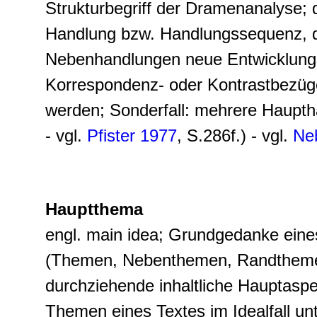
Strukturbegriff der Dramenanalyse; q
Handlung bzw. Handlungssequenz, de
Nebenhandlungen neue Entwicklungs
Korrespondenz- oder Kontrastbezüge 
werden; Sonderfall: mehrere Haupth
- vgl.
Pfister 1977
, S.286f.) - vgl.
Ne
Hauptthema
engl. main idea; Grundgedanke eine
(Themen, Nebenthemen, Randthemen)
durchziehende inhaltliche Hauptaspek
Themen eines Textes im Idealfall un