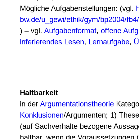
Mögliche Aufgabenstellungen: (vgl.
h
bw.de/u_gewi/ethik/gym/bp2004/fb4
) – vgl.
Aufgabenformat
,
offene Auf
inferierendes Lesen
,
Lernaufgabe
,
Ü
Haltbarkeit
in der
Argumentationstheorie
Kategor
Konklusionen
/Argumenten; 1)
These
(auf Sachverhalte bezogene Aussage
haltbar, wenn die Voraussetzungen (