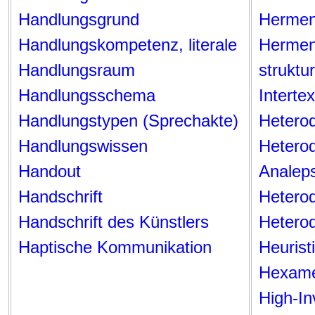
Handlungsgrund
Hermene
H
andlungskompetenz, literale
Hermen
Handlungsraum
struktur
Handlungsschema
Interte
Handlungstypen (Sprechakte)
Hetero
Handlungswissen
Heterod
Handout
Analep
Handschrift
Heterod
Handschrift des Künstlers
Heterod
Haptische Kommunikation
Heurist
Hexame
High-I