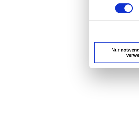
Wir verwenden Cooki
die Zugriffe auf un
unsere Partner für s
möglicherweise mit w
Dienste gesammelt 
Nur notwend
verw