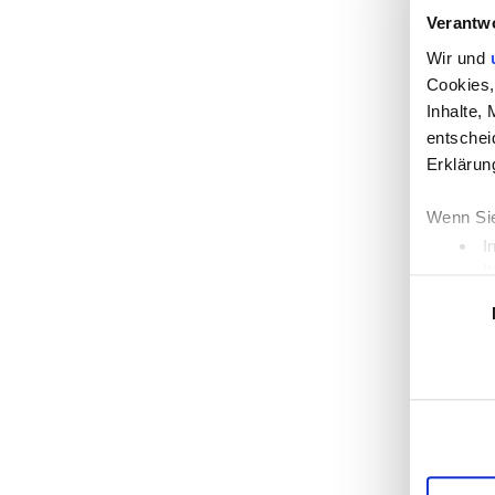
Verantw
Wir und
Cookies,
Inhalte,
entschei
Erklärun
Wenn Sie
I
I
Einwilligun
Erfahren
Einzelhe
Wir verw
die Zugr
unsere P
mögliche
Dienste