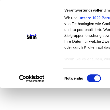
Verantwortungsvoller Um
Wir und
unsere 1022 Part
von Technologien wie Cook
und so personalisierte We
Zielgruppenforschung sowi
Ihre Daten für welche Zwec
oder durch Klicken auf da
Wenn Sie es erlauben, wür
Informationen über
können
Einwilligungsauswahl
Ihr Gerät durch ak
Notwendig
Erfahren Sie mehr darüber,
Präferenzen im
Abschnitt
Wir verwenden Cookies, um
anbieten zu können und di