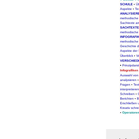
SCHULE
▪
Üb
Aspekte
▪
Te
ANALYSIER
methodische
Sachtexte an
SACHTEXTE
methodische
INFOGRAFI
methodische
Geschichte de
Aspekte der
Überblick
▪
V
VERSCHIED
Prinzipdars
▪
Infografiken
Auswahl von 
analysieren
Fragen
▪
Tex
interpretieren
Schreiben
▪
Berichten
▪
B
Erschließen 
Kreativ schr
▪
Operatoren