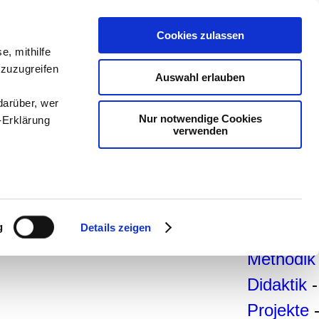
teachSa
Cookies zulassen
Arbeitsb
e, mithilfe
 zuzugreifen
Arbeitste
Auswahl erlauben
-
Deutsc
darüber, wer
Nur notwendige Cookies
-Erklärung
Geschich
verwenden
Politik
-
Pädagogi
enau sein
Psycholo
fizieren
g
Details zeigen
Medien
-
Ihre
Methodik
Didaktik
-
le Medien
Projekte
ir