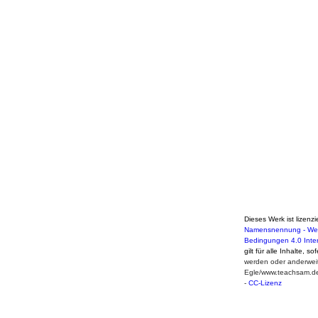
Dieses Werk ist lizenzi
Namensnennung - Weit
Bedingungen 4.0 Inte
gilt für alle Inhalte, s
werden oder anderweit
Egle/www.teachsam.d
-
CC-Lizenz