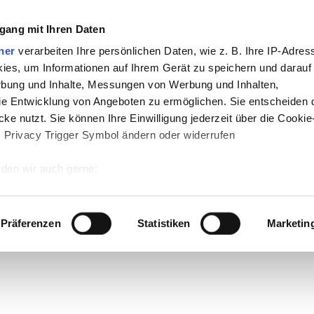
gang mit Ihren Daten
ner
verarbeiten Ihre persönlichen Daten, wie z. B. Ihre IP-Adress
ies, um Informationen auf Ihrem Gerät zu speichern und darauf
rbung und Inhalte, Messungen von Werbung und Inhalten,
e Entwicklung von Angeboten zu ermöglichen. Sie entscheiden 
ke nutzt. Sie können Ihre Einwilligung jederzeit über die Cookie
s Privacy Trigger Symbol ändern oder widerrufen
den wir auch gerne:
 Ihre geografische Lage erfassen, welche bis auf einige Meter g
tives Scannen nach bestimmten Merkmalen (Fingerprinting) identi
Präferenzen
Statistiken
Marketin
 wie Ihre persönlichen Daten verarbeitet werden, und legen Sie 
 Einzelheiten
fest.
 Inhalte und Anzeigen zu personalisieren, Funktionen für sozia
e Zugriffe auf unsere Website zu analysieren. Außerdem geben w