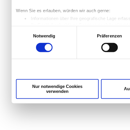
Wenn Sie es erlauben, würden wir auch gerne:
Informationen über Ihre geografische Lage erfas
Ihr Gerät durch aktives Scannen nach bestimmten
Einwilligungsauswahl
Erfahren Sie mehr darüber, wie Ihre persönlichen Daten
Notwendig
Präferenzen
Einzelheiten
fest.
Wir verwenden Cookies, um Inhalte und Anzeigen zu per
die Zugriffe auf unsere Website zu analysieren. Außer
unsere Partner für soziale Medien, Werbung und Analyse
möglicherweise mit weiteren Daten zusammen, die Sie ih
Dienste gesammelt haben.
Nur notwendige Cookies
Au
verwenden