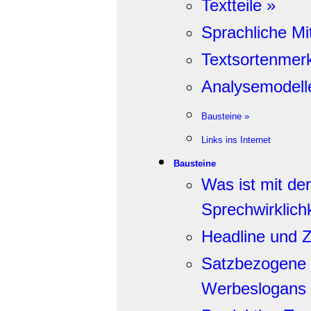
Textteile »
Sprachliche Mit
Textsortenmer
Analysemodell
Bausteine »
Links ins Internet
Bausteine
Was ist mit de
Sprechwirklich
Headline und 
Satzbezogene r
Werbeslogans