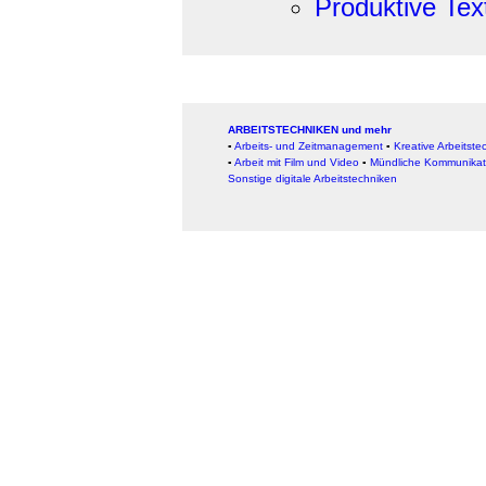
Produktive Tex
ARBEITSTECHNIKEN und mehr
▪
Arbeits- und Zeitmanagement
▪
Kreative Arbeitste
▪
Arbeit mit Film und Video
▪
Mündliche Kommunikat
Sonstige digitale Arbeitstechniken