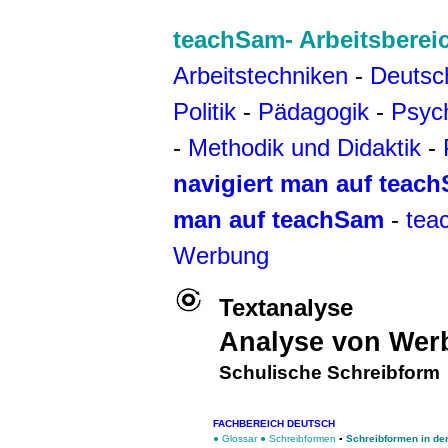
teachSam- Arbeitsberei
Arbeitstechniken
-
Deutsc
Politik
-
Pädagogik
-
Psyc
-
Methodik und Didaktik
-
navigiert man auf teac
man auf teachSam
-
tea
Werbung
Textanalyse
Analyse von Wer
Schulische Schreibform
FACHBEREICH DEUTSCH
●
Glossar
●
Schreibformen
▪
Schreibformen in de