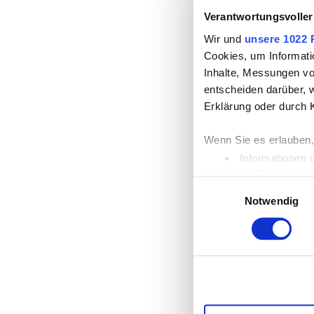
Verantwortungsvoller
Wir und
unsere 1022 
Cookies, um Informati
Inhalte, Messungen vo
entscheiden darüber, w
Erklärung oder durch 
Wenn Sie es erlauben,
Informationen 
Ihr Gerät durc
Einwilligungsauswahl
Erfahren Sie mehr dar
Notwendig
Einzelheiten
fest.
Wir verwenden Cookies
die Zugriffe auf unse
unsere Partner für so
möglicherweise mit we
Dienste gesammelt ha