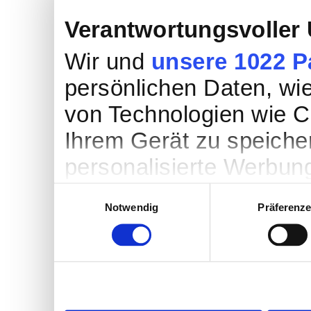
Verantwortungsvoller
Wir und
unsere 1022 P
persönlichen Daten, wie 
von Technologien wie C
Ihrem Gerät zu speiche
personalisierte Werbun
Werbung und Inhalten, 
Einwilligungsauswahl
Notwendig
Präferenz
Entwicklung von Angebo
entscheiden darüber, w
nutzt. Sie können Ihre E
Cookie-Erklärung oder 