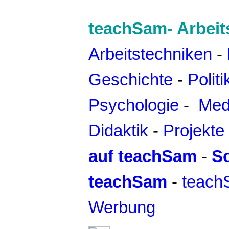
teachSam- Arbeit
Arbeitstechniken
-
Geschichte
-
Politi
Psychologie
-
Med
Didaktik
-
Projekte
auf teachSam
-
So
teachSam
-
teach
Werbung