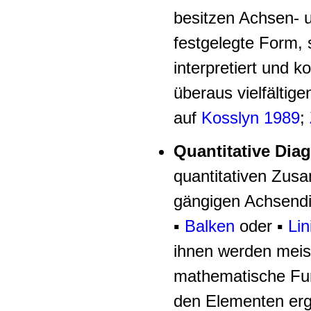
besitzen Achsen- 
festgelegte Form,
interpretiert und k
überaus vielfältig
auf
Kosslyn 1989
;
Quantitative Di
quantitativen Zus
gängigen Achsendi
▪
Balken
oder
▪
Li
ihnen werden meis
mathematische Fun
den Elementen erg