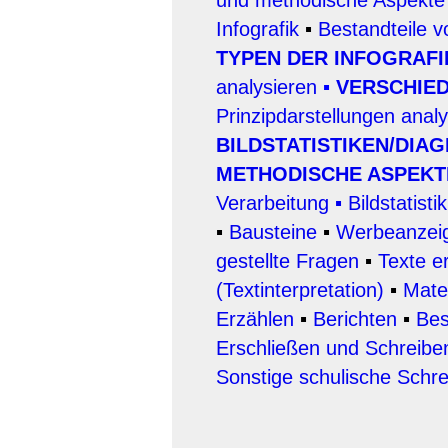
und methodische Aspekte
Infografik
▪
Bestandteile v
TYPEN DER INFOGRAFI
analysieren
▪
VERSCHIE
Prinzipdarstellungen anal
BILDSTATISTIKEN/DIA
METHODISCHE ASPEKT
Verarbeitung
▪ Bildstatist
▪
Bausteine
▪
Werbeanzeig
gestellte Fragen
▪
Texte e
(Textinterpretation)
▪
Mate
Erzählen
▪
Berichten
▪
Bes
Erschließen und Schreibe
Sonstige schulische Schr