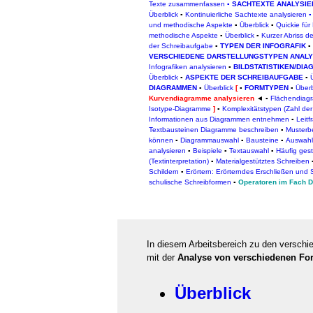
Texte zusammenfassen
▪
SACHTEXTE ANALYSIE
Überblick
▪
Kontinuierliche Sachtexte analysieren
und methodische Aspekte
▪
Überblick
▪
Quickie für 
methodische Aspekte
▪
Überblick
▪
Kurzer Abriss de
der Schreibaufgabe
▪
TYPEN DER INFOGRAFIK
▪
VERSCHIEDENE DARSTELLUNGSTYPEN ANALY
Infografiken analysieren
▪
BILDSTATISTIKEN/DI
Ü
berblick
▪
ASPEKTE DER SCHREIBAUFGABE
▪
DIAGRAMMEN
▪
Überblick
[
▪
FORMTYPEN
▪
Überb
Kurvendiagramme analysieren
◄ ▪
Flächendiag
Isotype-Diagramme
]
▪
Komplexitätstype
n (Zahl de
Informationen aus Diagrammen entnehmen
▪
Leit
Textbausteinen Diagramme beschreiben
▪
Musterbe
können
▪
Diagrammauswahl
▪
Bausteine
▪
Auswahl 
analysieren
▪
Beispiele
▪
Textauswahl
▪
Häufig gest
(Textinterpretation)
▪
Materialgestütztes Schreiben
Schildern
▪
Erörtern: Erörterndes Erschließen und 
schulische Schreibformen
▪
Operatoren im Fach 
In diesem Arbeitsbereich zu den versch
mit der
Analyse von verschiedenen Fo
Überblick