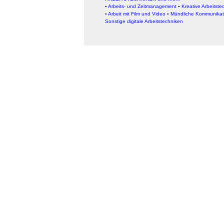
▪
Arbeits- und Zeitmanagement
▪
Kreative Arbeitste
▪
Arbeit mit Film und Video
▪
Mündliche Kommunikat
Sonstige digitale Arbeitstechniken