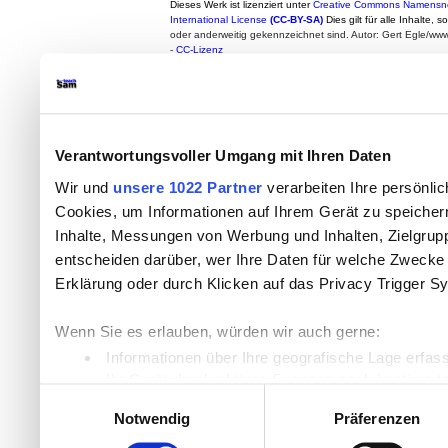
Dieses Werk ist lizenziert unter
Creative Commons Namensne
International License
(CC-BY-SA)
Dies gilt für alle Inhalte, 
oder anderweitig gekennzeichnet sind. Autor: Gert Egle/w
-
CC-Lizenz
Verantwortungsvoller Umgang mit Ihren Daten
Wir und
unsere 1022 Partner
verarbeiten Ihre persönlic
Cookies, um Informationen auf Ihrem Gerät zu speicher
Inhalte, Messungen von Werbung und Inhalten, Zielgru
entscheiden darüber, wer Ihre Daten für welche Zwecke n
Erklärung oder durch Klicken auf das Privacy Trigger S
Wenn Sie es erlauben, würden wir auch gerne:
Informationen über Ihre geografische Lage erfas
Ihr Gerät durch aktives Scannen nach bestimmten
Einwilligungsauswahl
Erfahren Sie mehr darüber, wie Ihre persönlichen Daten
Notwendig
Präferenzen
Einzelheiten
fest.