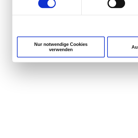
Wir verwenden Cookies, um Inhalte und Anzeigen zu per
die Zugriffe auf unsere Website zu analysieren. Außer
unsere Partner für soziale Medien, Werbung und Analyse
möglicherweise mit weiteren Daten zusammen, die Sie ih
Dienste gesammelt haben.
Nur notwendige Cookies
Au
verwenden