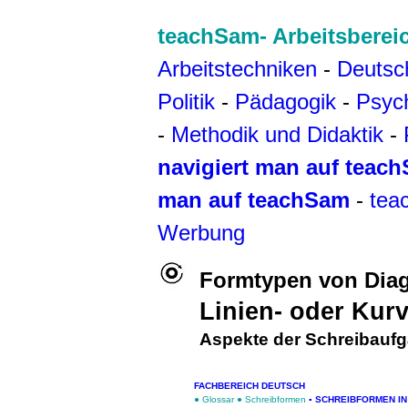
teachSam- Arbeitsberei
Arbeitstechniken
-
Deutsc
Politik
-
Pädagogik
-
Psyc
-
Methodik und Didaktik
-
navigiert man auf teac
man auf teachSam
-
tea
Werbung
Formtypen von Di
Linien- oder Kur
Aspekte der Schreibauf
FACHBEREICH DEUTSCH
●
Glossar
●
Schreibformen
▪
SCHREIBFORMEN IN