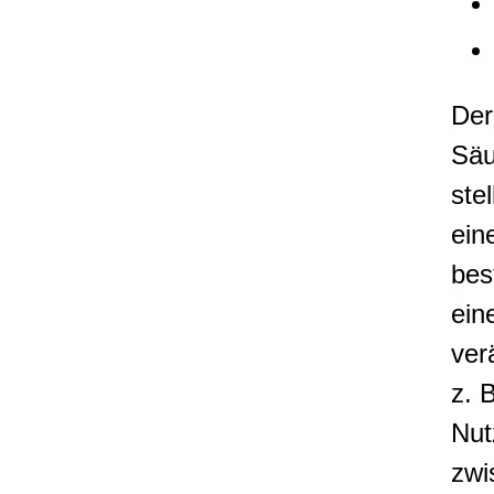
Der
Säu
ste
ein
bes
ein
ver
z. 
Nut
zwi