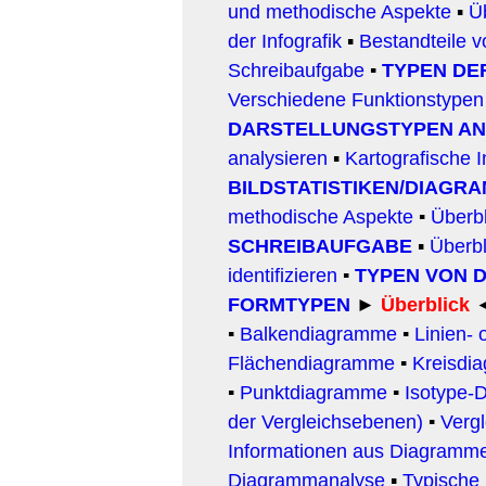
und methodische Aspekte
▪
Ü
der Infografik
▪
Bestandteile v
Schreibaufgabe
▪
TYPEN DE
Verschiedene Funktionstypen
DARSTELLUNGSTYPEN AN
analysieren
▪
Kartografische I
BILDSTATISTIKEN/DIAGR
methodische Aspekte
▪
Ü
berb
SCHREIBAUFGABE
▪
Überbl
identifizieren
▪
TYPEN VON 
FORMTYPEN
►
Überblick
▪
Balkendiagramme
▪
Linien-
Flächendiagramme
▪
Kreisdi
▪
Punktdiagramme
▪
Isotype-
der Vergleichsebenen)
▪
Vergl
Informationen aus Diagramm
Diagrammanalyse
▪
Typische