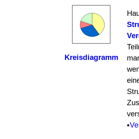
Hau
Str
Ver
Tei
Kreisdiagramm
man
wen
ein
Str
Zus
ver
▪
Ve