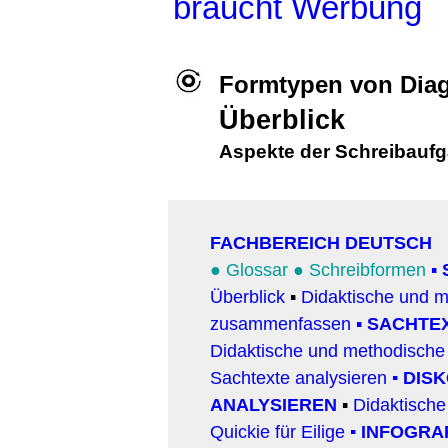
braucht Werbung
Formtypen von Di
Überblick
Aspekte der Schreibauf
FACHBEREICH DEUTSCH
●
Glossar
●
Schreibformen
▪
Überblick
▪
Didaktische und 
zusammenfassen
▪
SACHTEX
Didaktische und methodische
Sachtexte analysieren
▪
DISK
ANALYSIEREN
▪
Didaktisch
Quickie für Eilige
▪
INFOGRA