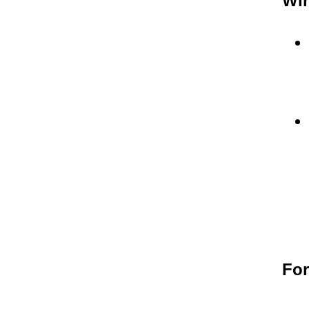
Wi
Fo