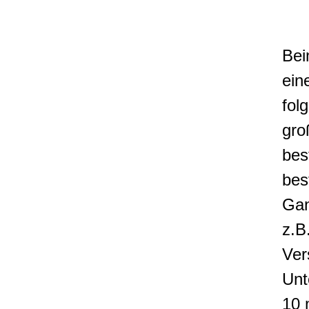
Bei
ein
fol
gro
bes
bes
Ga
z.B
Ver
Unt
10 