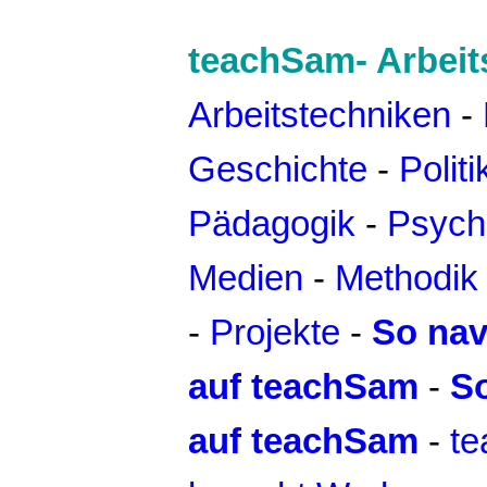
teachSam- Arbeit
Arbeitstechniken
-
Geschichte
-
Politi
Pädagogik
-
Psych
Medien
-
Methodik 
-
Projekte
-
So nav
auf teachSam
-
S
auf teachSam
-
t