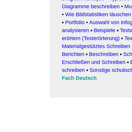
Diagramme beschreiben
▪
Mus
▪
Wie Bildstatistiken täusche
▪
Portfolio
▪
Auswahl von Infog
analysieren
▪
Beispiele
▪
Text
erörtern (Texterörterung)
▪
Tex
Materialgestütztes Schreiben
Berichten
▪
Beschreiben
▪
Sch
Erschließen und Schreiben
▪
schreiben
▪
Sonstige schulis
Fach Deutsch