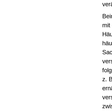
ver
Bei
mit
Häu
häu
Sac
ver
fol
z. 
ern
ver
zwi