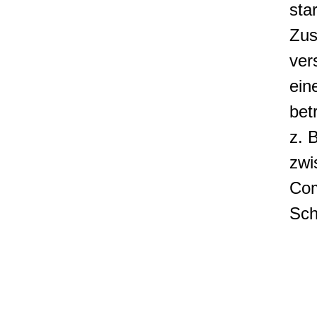
sta
Zus
ver
ein
bet
z. 
zwi
Com
Sch