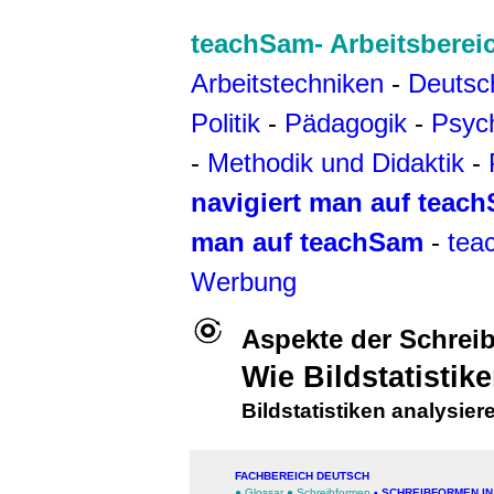
teachSam- Arbeitsberei
Arbeitstechniken
-
Deutsc
Politik
-
Pädagogik
-
Psyc
-
Methodik und Didaktik
-
navigiert man auf teac
man auf teachSam
-
tea
Werbung
Aspekte der Schrei
Wie Bildstatisti
Bildstatistiken analysier
FACHBEREICH DEUTSCH
●
Glossar
●
Schreibformen
▪
SCHREIBFORMEN IN