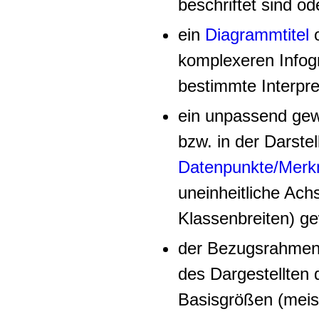
beschriftet sind od
ein
Diagrammtitel
komplexeren Infogr
bestimmte Interpr
ein unpassend gew
bzw. in der Darste
Datenpunkte/Merk
uneinheitliche Achs
Klassenbreiten) g
der Bezugsrahmen f
des Dargestellten 
Basisgrößen (meis