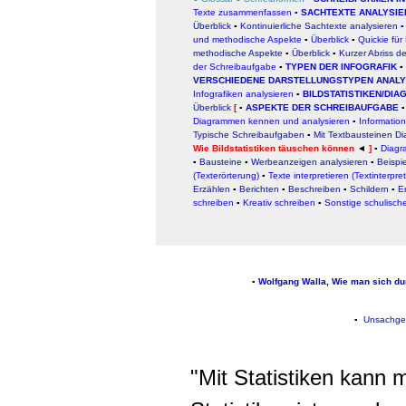
Texte zusammenfassen
▪
SACHTEXTE ANALYSIE
Überblick
▪
Kontinuierliche Sachtexte analysieren
und methodische Aspekte
▪
Überblick
▪
Quickie für 
methodische Aspekte
▪
Überblick
▪
Kurzer Abriss de
der Schreibaufgabe
▪
TYPEN DER INFOGRAFIK
▪
VERSCHIEDENE DARSTELLUNGSTYPEN ANALY
Infografiken analysieren
▪
BILDSTATISTIKEN/DI
Ü
berblick
[
▪
ASPEKTE DER SCHREIBAUFGABE
▪
Diagrammen kennen und analysieren
▪
Informati
Typische Schreibaufgaben
▪
Mit Textbausteinen D
Wie Bildstatistiken täuschen können
◄
]
▪
Diagr
▪
Bausteine
▪
Werbeanzeigen analysieren
▪
Beispi
(Texterörterung)
▪
Texte interpretieren (Textinterpret
Erzählen
▪
Berichten
▪
Beschreiben
▪
Schildern
▪
E
schreiben
▪
Kreativ schreiben
▪
Sonstige schulisch
▪
Wolfgang Walla, Wie man sich dur
▪
Unsachge
"Mit Statistiken kann 