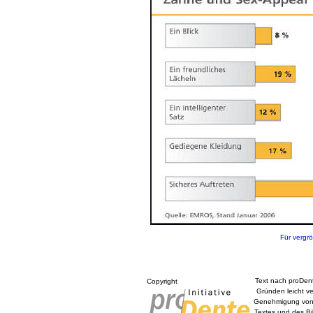
Für vergrö
Text nach proDent
Copyright
Gründen leicht ver
Genehmigung von p
Textes und des Bi