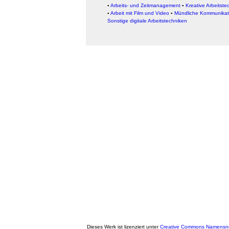
▪
Arbeits- und Zeitmanagement
▪
Kreative Arbeitste
▪
Arbeit mit Film und Video
▪
Mündliche Kommunikat
Sonstige digitale Arbeitstechniken
Dieses Werk ist lizenziert unter
Creative Commons Namensne