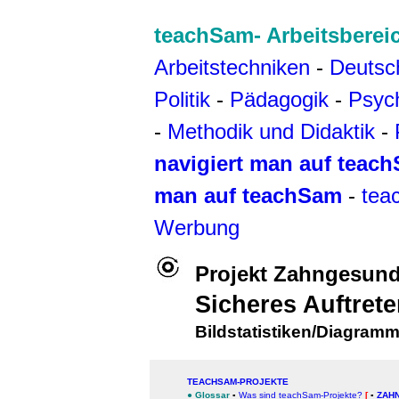
teachSam- Arbeitsberei
Arbeitstechniken
-
Deutsc
Politik
-
Pädagogik
-
Psyc
-
Methodik und Didaktik
-
navigiert man auf teac
man auf teachSam
-
tea
Werbung
Projekt Zahngesund
Sicheres Auftrete
Bildstatistiken/Diagramm
TEACHSAM-PROJEKTE
●
Glossar
▪
Was sind teachSam-Projekte?
[
▪
ZAH