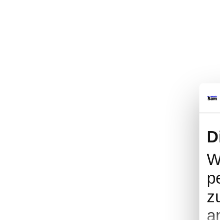
D
W
p
z
a