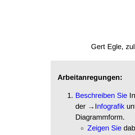
Gert Egle, zu
Arbeitanregungen:
Beschreiben Sie
In
der →I
nfografik
unt
Diagrammform.
Zeigen Sie
dab