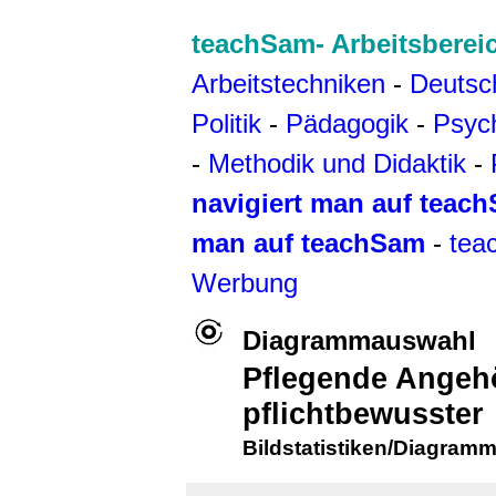
teachSam- Arbeitsberei
Arbeitstechniken
-
Deutsc
Politik
-
Pädagogik
-
Psyc
-
Methodik und Didaktik
-
navigiert man auf teac
man auf teachSam
-
tea
Werbung
Diagrammauswahl
Pflegende Angehör
pflichtbewusster
Bildstatistiken/Diagramm