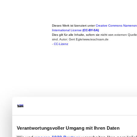
Dieses Werk ist lizenziert unter
Creative Commons Namensne
International License
(CC-BY-SA)
Dies gilt für alle Inhalte, sofern sie nicht von
externen Quell
sind. Autor: Gert Egle/www.teachsam.de
-
CC-Lizenz
Verantwortungsvoller Umgang mit Ihren Daten