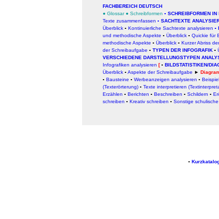
FACHBEREICH DEUTSCH
●
Glossar
●
Schreibformen
▪
SCHREIBFORMEN IN
Texte zusammenfassen
▪
SACHTEXTE ANALYSIE
Überblick
▪
Kontinuierliche Sachtexte analysieren
▪
und methodische Aspekte
▪
Überblick
▪
Quickie für E
methodische Aspekte
▪
Überblick
▪
Kurzer Abriss de
der Schreibaufgabe
▪
TYPEN DER INFOGRAFIK
▪
VERSCHIEDENE DARSTELLUNGSTYPEN ANALY
Infografiken analysieren
[
▪
BILDSTATISTIKEN/DI
Ü
berblick
▪
Aspekte der Schreibaufgabe
►
Diagra
▪
Bausteine
▪
Werbeanzeigen analysieren
▪
Beispie
(Texterörterung)
▪
Texte interpretieren (Textinterpret
Erzählen
▪
Berichten
▪
Beschreiben
▪
Schildern
▪
Er
schreiben
▪
Kreativ schreiben
▪
Sonstige schulisch
▪
Kurzkatalo