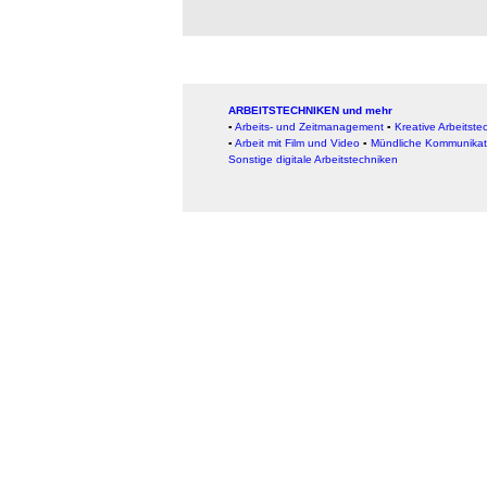
ARBEITSTECHNIKEN und mehr
▪
Arbeits- und Zeitmanagement
▪
Kreative Arbeitste
▪
Arbeit mit Film und Video
▪
Mündliche Kommunikat
Sonstige digitale Arbeitstechniken