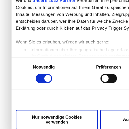
Wir und
unsere 1022 Partner
verarbeiten Ihre persönlic
Cookies, um Informationen auf Ihrem Gerät zu speicher
Inhalte, Messungen von Werbung und Inhalten, Zielgru
entscheiden darüber, wer Ihre Daten für welche Zwecke n
Erklärung oder durch Klicken auf das Privacy Trigger S
Wenn Sie es erlauben, würden wir auch gerne:
Informationen über Ihre geografische Lage erfas
Ihr Gerät durch aktives Scannen nach bestimmten
Einwilligungsauswahl
Erfahren Sie mehr darüber, wie Ihre persönlichen Daten
Notwendig
Präferenzen
Einzelheiten
fest.
Wir verwenden Cookies, um Inhalte und Anzeigen zu per
die Zugriffe auf unsere Website zu analysieren. Außer
unsere Partner für soziale Medien, Werbung und Analyse
möglicherweise mit weiteren Daten zusammen, die Sie ih
Dienste gesammelt haben.
Nur notwendige Cookies
Au
verwenden