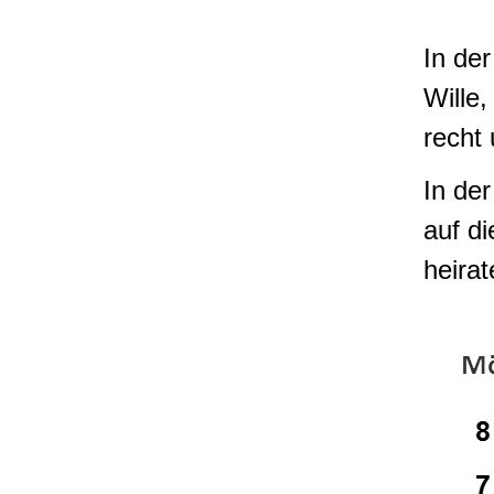
In der
Wille,
recht 
In der
auf d
heira