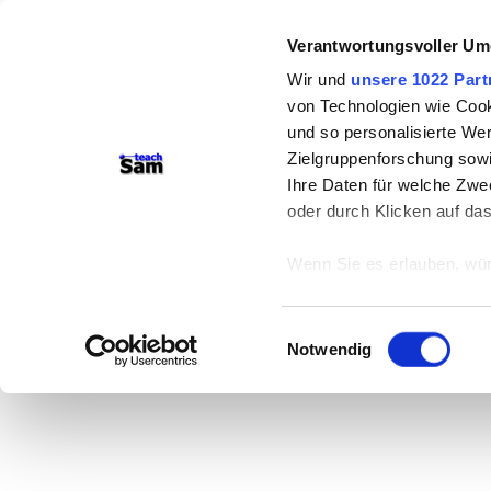
Verantwortungsvoller Um
Wir und
unsere 1022 Part
von Technologien wie Cook
und so personalisierte We
Zielgruppenforschung sowi
Ihre Daten für welche Zwec
oder durch Klicken auf da
Wenn Sie es erlauben, wür
Informationen über
können
Einwilligungsauswahl
Ihr Gerät durch ak
Notwendig
Erfahren Sie mehr darüber,
Präferenzen im
Abschnitt
Wir verwenden Cookies, um
anbieten zu können und di