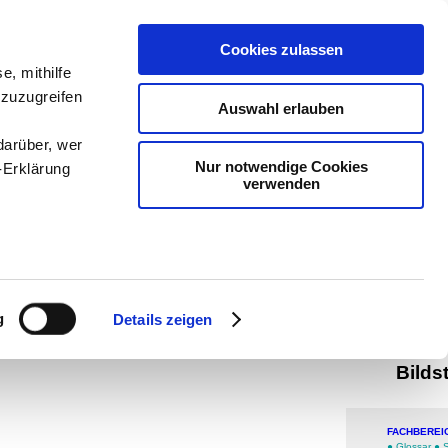
teachSam
Cookies zulassen
Arbeitste
e, mithilfe
 zuzugreifen
Politik
-
P
Auswahl erlauben
-
Methodi
darüber, wer
Nur notwendige Cookies
-Erklärung
navigier
verwenden
man auf
Werbung
enau sein
Dia
fizieren
g
Details zeigen
Möc
Ihre
Bilds
le Medien
ir
FACHBEREI
●
Glossar
●