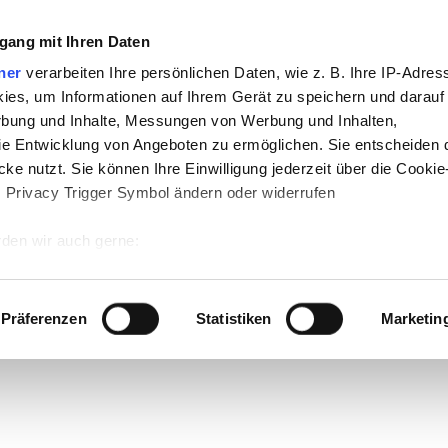
gang mit Ihren Daten
ner
verarbeiten Ihre persönlichen Daten, wie z. B. Ihre IP-Adress
ies, um Informationen auf Ihrem Gerät zu speichern und darauf
rbung und Inhalte, Messungen von Werbung und Inhalten,
e Entwicklung von Angeboten zu ermöglichen. Sie entscheiden 
ke nutzt. Sie können Ihre Einwilligung jederzeit über die Cookie
s Privacy Trigger Symbol ändern oder widerrufen
den wir auch gerne:
 Ihre geografische Lage erfassen, welche bis auf einige Meter g
tives Scannen nach bestimmten Merkmalen (Fingerprinting) identi
Präferenzen
Statistiken
Marketin
 wie Ihre persönlichen Daten verarbeitet werden, und legen Sie 
 Einzelheiten
fest.
 Inhalte und Anzeigen zu personalisieren, Funktionen für sozia
e Zugriffe auf unsere Website zu analysieren. Außerdem geben w