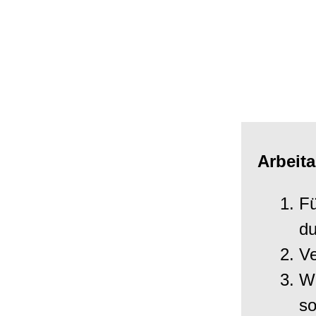
Arbeit
Fü
du
Ve
We
so