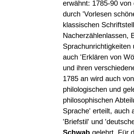
erwähnt: 1785-90 von
durch 'Vorlesen schön
klassischen Schriftstel
Nacherzählenlassen
,
B
Sprachunrichtigkeiten
auch 'Erklären von W
und ihren verschieden
1785 an wird auch von
philologischen und gel
philosophischen Abteil
Sprache' erteilt, auch a
'Briefstil' und 'deutsche
Schwab
gelehrt. Für d