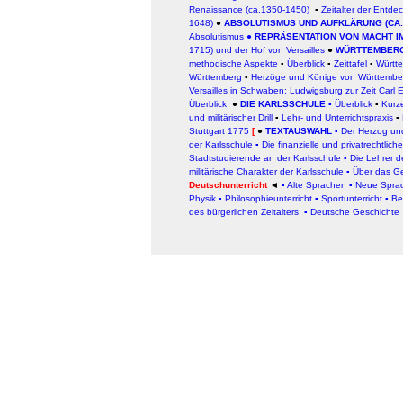
Renaissance (ca.1350-1450)
▪
Zeitalter der Entd
1648)
●
A
BSOLUTISMUS UND AUFKLÄRUNG (CA. 
Absolutismus
●
REPRÄSENTATION VON MACHT I
1715) und der Hof von Versailles
●
WÜRTTEMBERG 
methodische Aspekte
▪
Überblick
▪
Zeittafel
▪
Württ
Württemberg
▪
Herzöge und Könige von Württembe
Versailles in Schwaben: Ludwigsburg zur Zeit Carl
Überblick
●
DIE KARLSSCHULE
▪
Überblick
▪
Kurze
und militärischer Drill
▪
Lehr- und Unterrichtspraxis
▪
Stuttgart 1775
[
●
TEXTAUSWAHL
▪
Der Herzog und
der Karlsschule
▪
Die finanzielle und privatrechtlic
Stadtstudierende an der Karlsschule
▪
Die Lehrer d
militärische Charakter der Karlsschule
▪
Über das Ge
Deutschunterricht
◄
▪
Alte Sprachen
▪
Neue Spra
Physik
▪
Philosophieunterricht
▪
Sportunterricht
▪
Be
des bürgerlichen Zeitalters
▪
Deutsche Geschichte