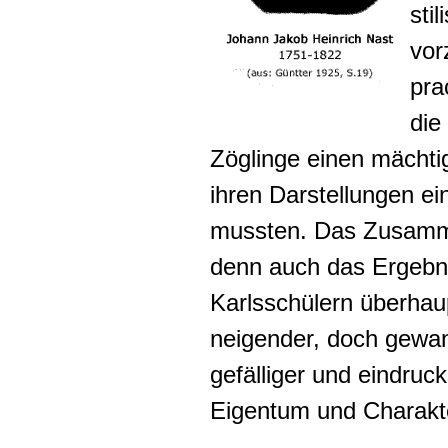
sti
vor
pra
die
Zöglinge einen mächt
ihren Darstellungen e
mussten. Das Zusamme
denn auch das Ergebn
Karlsschülern überhaupt
neigender, doch gewand
gefälliger und eindruc
Eigentum und Charakte