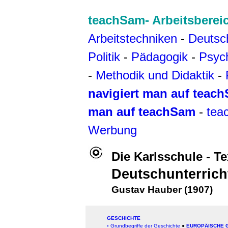
teachSam- Arbeitsberei
Arbeitstechniken
-
Deutsc
Politik
-
Pädagogik
-
Psyc
-
Methodik und Didaktik
-
navigiert man auf teac
man auf teachSam
-
tea
Werbung
Die Karlsschule
- T
Deutschunterrich
Gustav Hauber (1907)
GESCHICHTE
▪
Grundbegriffe der Geschichte
●
EUROPÄISCHE 