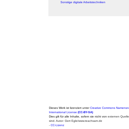
Sonstige digitale Arbeitstechniken
Dieses Werk ist lizenziert unter
Creative Commons Namensne
International License
(CC-BY-SA)
Dies gilt für alle Inhalte, sofern sie nicht von
externen Quell
sind. Autor: Gert Egle/www.teachsam.de
-
CC-Lizenz