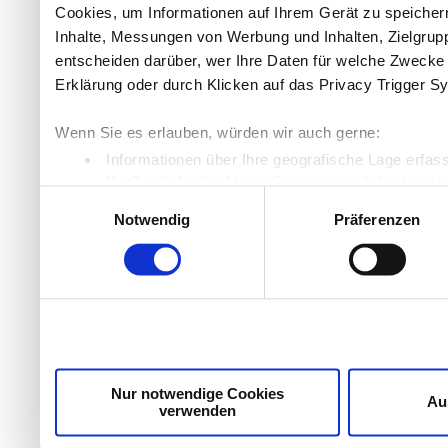
Cookies, um Informationen auf Ihrem Gerät zu speicher
Inhalte, Messungen von Werbung und Inhalten, Zielgru
entscheiden darüber, wer Ihre Daten für welche Zwecke n
Erklärung oder durch Klicken auf das Privacy Trigger S
Wenn Sie es erlauben, würden wir auch gerne:
Informationen über Ihre geografische Lage erfas
Ihr Gerät durch aktives Scannen nach bestimmten
Einwilligungsauswahl
Erfahren Sie mehr darüber, wie Ihre persönlichen Daten
Notwendig
Präferenzen
Einzelheiten
fest.
Wir verwenden Cookies, um Inhalte und Anzeigen zu per
die Zugriffe auf unsere Website zu analysieren. Außer
unsere Partner für soziale Medien, Werbung und Analyse
möglicherweise mit weiteren Daten zusammen, die Sie ih
Dienste gesammelt haben.
Nur notwendige Cookies
Au
verwenden