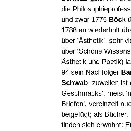
die Philosophieprofess
und zwar 1775
Böck
ü
1788 an wiederholt übe
über 'Ästhetik', sehr v
über 'Schöne Wissensc
Ästhetik und Poetik) 
94 sein Nachfolger
Bar
Schwab
; zuweilen ist
Geschmacks', meist 'm
Briefen', vereinzelt a
beigefügt; als Bücher,
finden sich erwähnt:
E