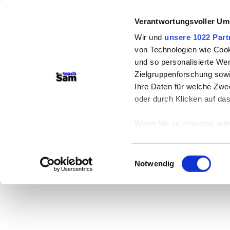
Verantwortungsvoller Um
Wir und
unsere 1022 Part
von Technologien wie Cook
und so personalisierte We
Zielgruppenforschung sowi
Ihre Daten für welche Zwec
oder durch Klicken auf da
Wenn Sie es erlauben, wür
Informationen über
können
Einwilligungsauswahl
Ihr Gerät durch ak
Notwendig
Erfahren Sie mehr darüber,
Präferenzen im
Abschnitt
Wir verwenden Cookies, um
anbieten zu können und di