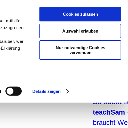
teachSam-
Cookies zulassen
Arbeitsber
e, mithilfe
 zuzugreifen
Arbeitstech
Auswahl erlauben
Deutsch
-
G
darüber, wer
Nur notwendige Cookies
-Erklärung
Politik
-
Päd
verwenden
Psychologi
Methodik u
enau sein
Projekte
-
S
fizieren
man auf t
g
Details zeigen
Ihre
So sucht 
teachSam
le Medien
braucht We
ir