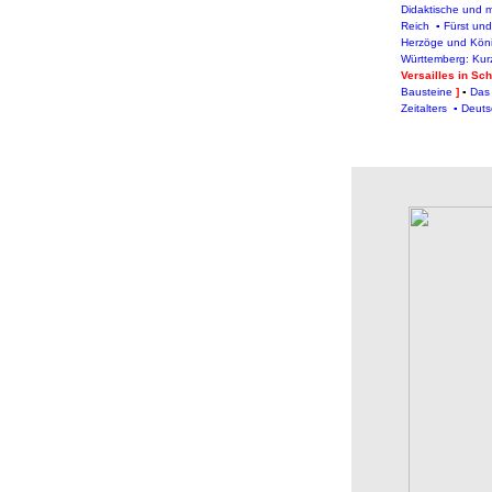
Didaktische und 
Reich
▪
Fürst und
Herzöge und Kön
Württemberg: Kur
Versailles in Sc
Bausteine
]
▪
Das 
Zeitalters
▪
Deuts