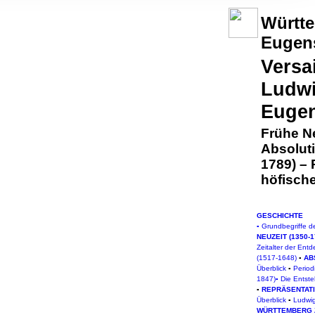
, Werbung
Württe
ren Daten
Eugens
ienste
Versa
Ludwi
Euge
Frühe Ne
Absolut
1789)
– 
höfisch
GESCHICHTE
▪
Grundbegriffe d
NEUZEIT (1350-1
Zeitalter der En
(1517-1648)
▪
A
B
Überblick
▪
Period
1847)
▪
Die Entste
▪
REPRÄSENTATI
Überblick
▪
Ludwig
WÜRTTEMBERG Z