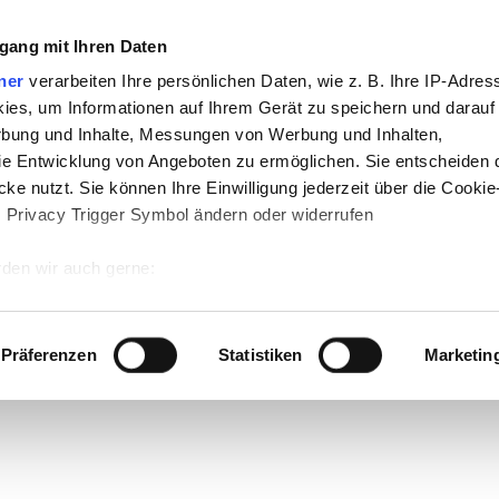
gang mit Ihren Daten
ner
verarbeiten Ihre persönlichen Daten, wie z. B. Ihre IP-Adress
ies, um Informationen auf Ihrem Gerät zu speichern und darauf
rbung und Inhalte, Messungen von Werbung und Inhalten,
e Entwicklung von Angeboten zu ermöglichen. Sie entscheiden 
ke nutzt. Sie können Ihre Einwilligung jederzeit über die Cookie
s Privacy Trigger Symbol ändern oder widerrufen
den wir auch gerne:
 Ihre geografische Lage erfassen, welche bis auf einige Meter g
tives Scannen nach bestimmten Merkmalen (Fingerprinting) identi
Präferenzen
Statistiken
Marketin
 wie Ihre persönlichen Daten verarbeitet werden, und legen Sie 
 Einzelheiten
fest.
 Inhalte und Anzeigen zu personalisieren, Funktionen für sozia
e Zugriffe auf unsere Website zu analysieren. Außerdem geben w