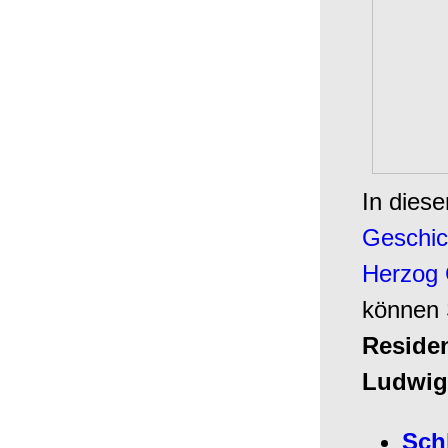
In diese
Geschic
Herzog 
können S
Residen
Ludwig
Sch