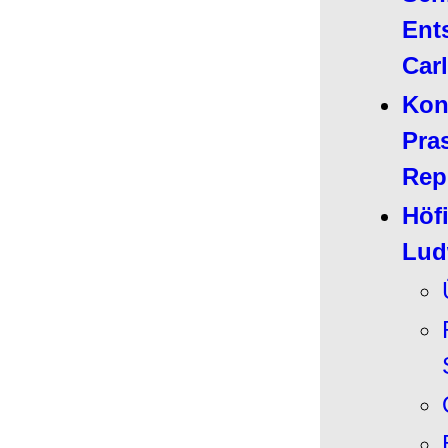
Ent
Car
Kon
Pras
Rep
Höfi
Lud