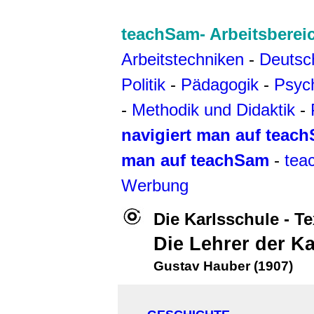
teachSam- Arbeitsberei
Arbeitstechniken
-
Deutsc
Politik
-
Pädagogik
-
Psyc
-
Methodik und Didaktik
-
navigiert man auf teac
man auf teachSam
-
tea
Werbung
Die Karlsschule
- T
Die Lehrer der K
Gustav Hauber (1907)