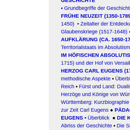
GESCHICHTE
▪
Grundbegriffe der Geschich
FRÜHE NEUZEIT (1350-1789
1450)
▪
Zeitalter der Entdec
Glaubenskriege (1517-1648)
AUFKLÄRUNG (CA. 1650-17
Territorialstaats im Absolutis
IM HÖFISCHEN ABSOLUTI
1715) und der Hof von Versail
HERZOG CARL EUGENS (17
methodische Aspekte
▪
Überb
Reich
▪
Fürst und Land: Duali
Herzöge und Könige von Wür
Württemberg: Kurzbiographie
zur Zeit Carl Eugens
●
PÄDA
EUGENS
▪
Überblick
●
DIE
Abriss der Geschichte
▪
Die S