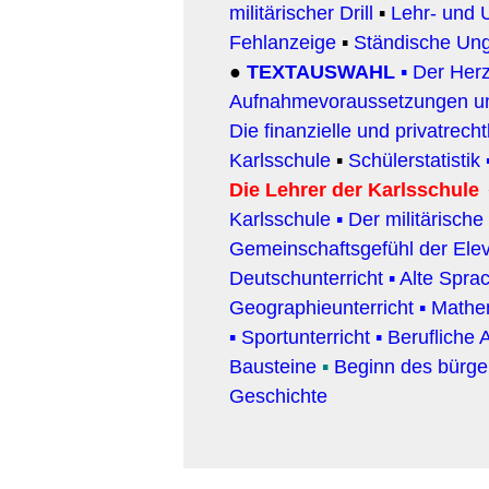
militärischer Drill
▪
Lehr- und U
Fehlanzeige
▪
Ständische Ung
●
TEXTAUSWAHL
▪
Der Herz
Aufnahmevoraussetzungen un
Die finanzielle und privatrech
Karlsschule
▪
Schülerstatistik
Die Lehrer der Karlsschule
Karlsschule
▪
Der militärische
Gemeinschaftsgefühl der Ele
Deutschunterricht
▪
Alte Spra
Geographieunterricht
▪
Mathe
▪
Sportunterricht
▪
Berufliche 
Bausteine
▪
Beginn des bürger
Geschichte