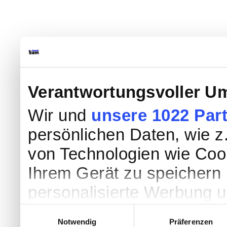
Verantwortungsvoller Um
Wir und
unsere 1022 Par
persönlichen Daten, wie z.
von Technologien wie Coo
Ihrem Gerät zu speichern 
personalisierte Werbung 
Werbung und Inhalten, Zi
Einwilligungsauswahl
Notwendig
Präferenzen