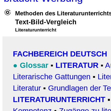
Methoden des Literaturunterricht
Text-Bild-Vergleich
Literaturunterricht
FACHBEREICH DEUTSCH
●
Glossar
▪
LITERATUR
▪
A
Literarische Gattungen
▪
Lit
Literatur
▪
Grundlagen der Te
LITERATURUNTERRICHT
Kompetenz
•
Zugänge zu lit