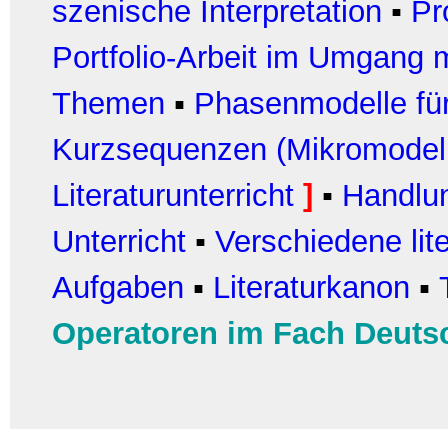
szenische Interpretation
▪
Pr
Portfolio-Arbeit im Umgang m
Themen
▪
Phasenmodelle für
Kurzsequenzen (Mikromodel
Literaturunterricht
]
▪
Handlun
Unterricht
▪
Verschiedene lit
Aufgaben
▪
Literaturkanon
▪
Operatoren im Fach Deuts