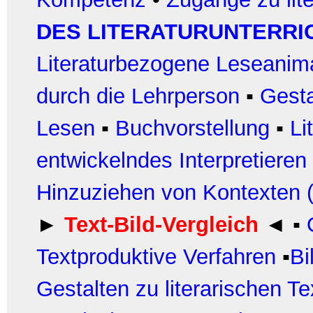
DES LITERATURUNTERRI
Literaturbezogene Leseanim
durch die Lehrperson
▪
Gest
Lesen
▪
Buchvorstellung
▪
Li
entwickelndes Interpretieren
Hinzuziehen von Kontexten (
►
Text-Bild-Vergleich
◄
▪
Textproduktive Verfahren
▪
Bi
Gestalten zu literarischen T