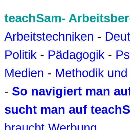
teachSam- Arbeitsber
Arbeitstechniken
-
Deu
Politik
-
Pädagogik
-
Ps
Medien
-
Methodik und
-
So navigiert man a
sucht man auf teach
braucht Werbung