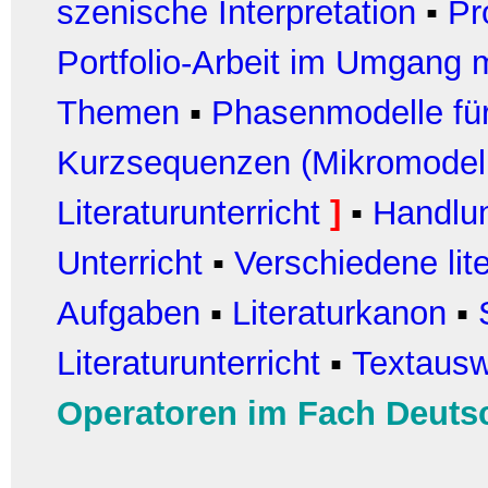
szenische Interpretation
▪
Pr
Portfolio-Arbeit im Umgang m
Themen
▪
Phasenmodelle für
Kurzsequenzen (Mikromodel
Literaturunterricht
]
▪
Handlun
Unterricht
▪
Verschiedene lit
Aufgaben
▪
Literaturkanon
▪
Literaturunterricht
▪
Textausw
Operatoren im Fach Deuts