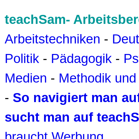
teachSam- Arbeitsber
Arbeitstechniken
-
Deu
Politik
-
Pädagogik
-
Ps
Medien
-
Methodik und
-
So navigiert man a
sucht man auf teach
braucht Werbung