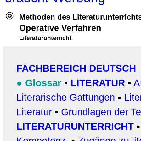
Methoden des Literaturunterricht
Operative Verfahren
Literaturunterricht
FACHBEREICH DEUTSCH
●
Glossar
▪
LITERATUR
▪
A
Literarische Gattungen
▪
Lit
Literatur
▪
Grundlagen der Te
LITERATURUNTERRICHT
Kompetenz
•
Zugänge zu lit