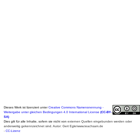
Dieses Werk ist lizenziert unter
Creative Commons Namensnennung -
Weitergabe unter gleichen Bedingungen 4.0 International License
(CC-BY-
SA)
Dies gilt für alle Inhalte, sofern sie nicht von
externen Quellen eingebunden werden oder
anderweitig gekennzeichnet sind. Autor: Gert Egle/www.teachsam.de
-
CC-Lizenz