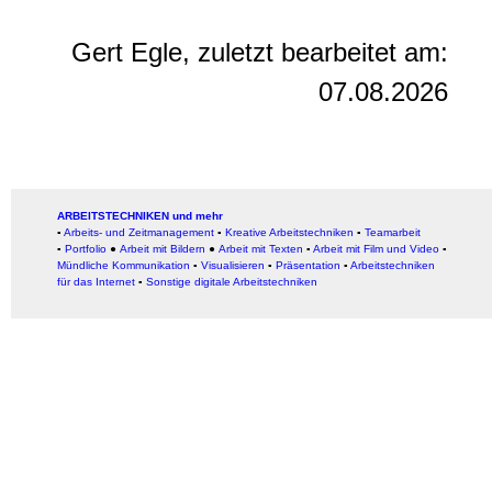
Gert Egle, zuletzt bearbeitet am:
07.08.2026
ARBEITSTECHNIKEN und mehr
▪
Arbeits- und Zeitmanagement
▪
Kreative Arbeitstechniken
▪
Teamarbeit
▪
Portfolio
●
Arbeit mit Bildern
●
Arbeit
mit Texten
▪
Arbeit mit Film und Video
▪
Mündliche Kommunikation
▪
Visualisieren
▪
Präsentation
▪
Arbeitstechniken
für das Internet
▪
Sonstige digitale Arbeitstechniken