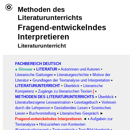
Methoden des
Literaturunterricht
s
Fragend-entwickelndes
Interpretieren
Literaturunterricht
FACHBEREICH DEUTSCH
●
Glossar
▪
LITERATUR
▪
Autorinnen und Autoren
▪
Literarische Gattungen
▪
Literaturgeschichte
▪
Motive der
Literatur
▪
Grundlagen der Textanalyse und Interpretation
▪
LITERATURUNTERRICHT
▪
Überblick
▪
Literarische
Kompetenz
•
Zugänge zu literarischen Texten
[
▪
METHODEN DES LITERATURUNTERRICHTS
▪
Überblick
▪
Literaturbezogene Leseanimation
▪
Lesetagebuch
▪
Vorlesen
durch die Lehrperson
▪
Gestaltendes Lesen
▪
Szenisches
Lesen
▪
Buchvorstellung
▪
Literarisches Gespräch
►
Fragend-entwickelndes Interpretieren
◄
▪
Aufgaben zur
Textanalyse
▪
Hinzuziehen von Kontexten
(Kontextualisierung)
▪
Textvergleich
▪
Text-Bild-Vergleich
▪