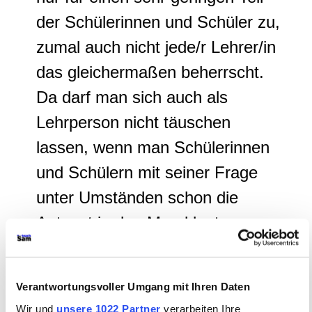
der Schülerinnen und Schüler zu,
zumal auch nicht jede/r Lehrer/in
das gleichermaßen beherrscht.
Da darf man sich auch als
Lehrperson nicht täuschen
lassen, wenn man Schülerinnen
und Schülern mit seiner Frage
unter Umständen schon die
Antwort in den Mund legt.
Dass das fragend-entwickelnde
Unterrichtsgespräch sich letzten
Verantwortungsvoller Umgang mit Ihren Daten
Endes aber auch
Wir und
unsere 1022 Partner
verarbeiten Ihre