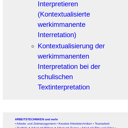
Interpretieren
(Kontextualisierte
werkimmanente
Interretation)
Kontextualisierung der
werkimmanenten
Interpretation bei der
schulischen
Textinterpretation
ARBEITSTECHNIKEN und mehr
▪
Arbeits- und Zeitmanagement
▪
Kreative Arbeitstechniken
▪
Teamarbeit
▪
Portfolio
●
Arbeit mit Bildern
●
Arbeit
mit Texten
▪
Arbeit mit Film und Video
▪