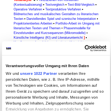
(Kontextualisierung)
▪
Textvergleich
▪
Text-Bild-Vergleich
▪
Operative Verfahren
▪
Textproduktive Verfahren
▪
Bildnerisches und musikalisches Gestalten zu literarischen
Texten
▪
Darstellendes Spiel und szenische Interpretation
▪
Projektorientiertes Arbeiten
▪
Portfolio-Arbeit im Umgang mit
literarischen Texten und Themen
▪
Phasenmodelle für
Einzelstunden und Kurzsequenzen (Mikromodelle)
•
Künstliche Intelligenz (KI) und Literaturunterricht
]
▪
Handlungs- und produktionsorientierter Unterricht
▪
Verschiedene literaturdidaktische Aspekte und Aufgaben
▪
Literaturkanon
▪
Schreibaufgaben im Literaturunterricht
▪
Textauswahl
●
Schreibformen
●
Operatoren im Fach
Deutsch
Verantwortungsvoller Umgang mit Ihren Daten
Wir und
unsere 1022 Partner
verarbeiten Ihre
persönlichen Daten, wie z. B. Ihre IP-Adresse, mithilfe
von Technologien wie Cookies, um Informationen auf
In diesem Arbeitsbereich zu den
Ihrem Gerät zu speichern und darauf zuzugreifen und so
Methoden des Literaturunterrichts
personalisierte Werbung und Inhalte, Messungen von
Werbung und Inhalten, Zielgruppenforschung sowie
können Sie sich mit den
Entwicklung von Angeboten zu ermöglichen. Sie