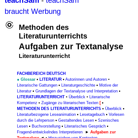
teachSam
-
teachSam
braucht Werbung
Methoden des
Literaturunterrichts
Aufgaben zur Textanalyse
Literaturunterricht
FACHBEREICH DEUTSCH
●
Glossar
▪
LITERATUR
▪
Autorinnen und Autoren
▪
Literarische Gattungen
▪
Literaturgeschichte
▪
Motive der
Literatur
▪
Grundlagen der Textanalyse und Interpretation
▪
LITERATURUNTERRICHT
▪
Überblick
▪
Literarische
Kompetenz
•
Zugänge zu literarischen Texten
[
▪
METHODEN DES LITERATURUNTERRICHTS
▪
Überblick
▪
Literaturbezogene Leseanimation
▪
Lesetagebuch
▪
Vorlesen
durch die Lehrperson
▪
Gestaltendes Lesen
▪
Szenisches
Lesen
▪
Buchvorstellung
▪
Literarisches Gespräch
▪
Fragend-entwickelndes Interpretieren
►
Aufgaben zur
Textanalyse
◄
▪
Hinzuziehen von Kontexten