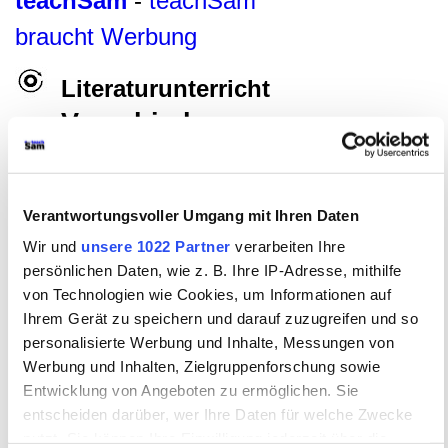
teachSam
-
teachSam
braucht Werbung
Literaturunterricht
Verschiedene
literaturdidaktische
Aspekte
und Aufgaben
Verantwortungsvoller Umgang mit Ihren Daten
FACHBEREICH DEUTSCH
Wir und
unsere 1022 Partner
verarbeiten Ihre
●
Glossar
▪
LITERATUR
▪
Autorinnen und Autoren
▪
persönlichen Daten, wie z. B. Ihre IP-Adresse, mithilfe
Literarische Gattungen
▪
Literaturgeschichte
▪
Motive der
von Technologien wie Cookies, um Informationen auf
Literatur
▪
Grundlagen der Textanalyse und Interpretation
[
▪
LITERATURUNTERRICHT
▪
Überblick
▪
Literarische
Ihrem Gerät zu speichern und darauf zuzugreifen und so
Kompetenz
•
Zugänge zu literarischen Texten
▪
Methoden
personalisierte Werbung und Inhalte, Messungen von
im Literaturunterricht
▪
Handlungs- und
Werbung und Inhalten, Zielgruppenforschung sowie
produktionsorientierter Unterricht
►
Verschiedene
Entwicklung von Angeboten zu ermöglichen. Sie
literaturdidaktische Aspekte und Aufgaben
◄
▪
Literaturkanon
▪
Schreibaufgaben im Literaturunterricht
▪
entscheiden darüber, wer Ihre Daten für welche Zwecke
Textauswahl
]
●
Schreibformen
●
Operatoren im Fach
nutzt. Sie können Ihre Einwilligung jederzeit über die