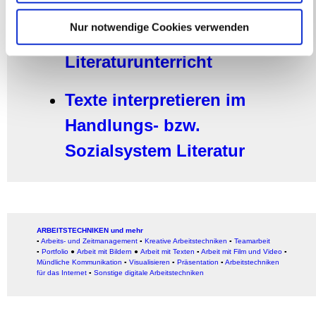
thematisieren
Partner führen diese Informationen möglicherweise mit
Nur notwendige Cookies verwenden
weiteren Daten zusammen, die Sie ihnen bereitgestellt
Das "Klassikerproblem" im
haben oder die sie im Rahmen Ihrer Nutzung der Dienste
Literaturunterricht
gesammelt haben.
Texte interpretieren im
Handlungs- bzw.
Sozialsystem Literatur
ARBEITSTECHNIKEN und mehr
▪
Arbeits- und Zeitmanagement
▪
Kreative Arbeitstechniken
▪
Teamarbeit
▪
Portfolio
●
Arbeit mit Bildern
●
Arbeit
mit Texten
▪
Arbeit mit Film und Video
▪
Mündliche Kommunikation
▪
Visualisieren
▪
Präsentation
▪
Arbeitstechniken
für das Internet
▪
Sonstige digitale Arbeitstechniken