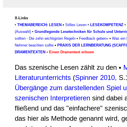
X-Links
▪
THEMABEREICH: LESEN
▪
Stilles Lesen
▪
LESEKOMPETENZ
▪
(Auswahl)
▪
Grundlegende Lesetechniken für Schule und Unterri
sollten - Die zehn wichtigsten Regeln
▪
Feedback geben»
▪
Was ein 
Nehmer beachten sollte
▪
PRAXIS DER LERNBERATUNG (SCAFF
DRAMENTEXTEN
▪
Einen Dramentext erlesen
Das szenische Lesen
zählt zu den ▪
M
Literaturunterrichts
(
Spinner 2010,
S.
Übergänge zum darstellenden Spiel 
szenischen Interpretieren
sind dabei a
fließend und das "einfachere" szenis
das hier als Methode genannt wird, ge