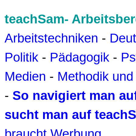
teachSam- Arbeitsber
Arbeitstechniken
-
Deu
Politik
-
Pädagogik
-
Ps
Medien
-
Methodik und
-
So navigiert man a
sucht man auf teach
braucht Werbung