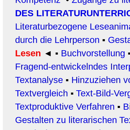
DES LITERATURUNTERRI
Literaturbezogene Leseanim
durch die Lehrperson
▪
Gest
Lesen
◄
▪
Buchvorstellung
Fragend-entwickelndes Inter
Textanalyse
▪
Hinzuziehen vo
Textvergleich
▪
Text-Bild-Ver
Textproduktive Verfahren
▪
B
Gestalten zu literarischen T