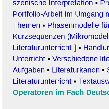
szenische Interpretation
▪
Pr
Portfolio-Arbeit im Umgang m
Themen
▪
Phasenmodelle für
Kurzsequenzen (Mikromodel
Literaturunterricht
]
▪
Handlun
Unterricht
▪
Verschiedene lit
Aufgaben
▪
Literaturkanon
▪
Literaturunterricht
▪
Textausw
Operatoren im Fach Deuts