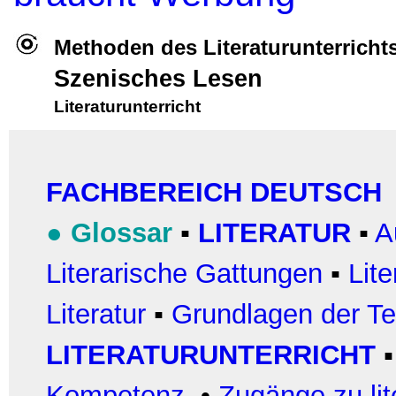
Methoden des Literaturunterricht
Szenisches Lesen
Literaturunterricht
FACHBEREICH DEUTSCH
●
Glossar
▪
LITERATUR
▪
A
Literarische Gattungen
▪
Lit
Literatur
▪
Grundlagen der Te
LITERATURUNTERRICHT
Kompetenz
•
Zugänge zu lit