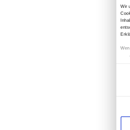
Wir
Cook
Inha
ents
Erkl
Wenn
Einwil
Erfa
Einz
Wir 
die 
unse
mögl
Dien