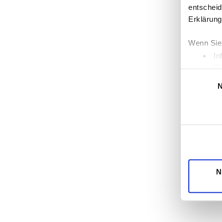
entscheid
Erklärung
Wenn Sie 
In
Ih
Einwilligung
Erfahren 
N
Einzelhe
Wir verwe
die Zugri
unsere Pa
möglicher
Dienste 
N