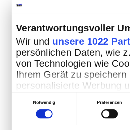
Verantwortungsvoller Um
Wir und
unsere 1022 Par
persönlichen Daten, wie z.
von Technologien wie Coo
Ihrem Gerät zu speichern 
personalisierte Werbung 
Werbung und Inhalten, Zi
Einwilligungsauswahl
Notwendig
Präferenzen
Entwicklung von Angebote
entscheiden darüber, wer
nutzt. Sie können Ihre Einw