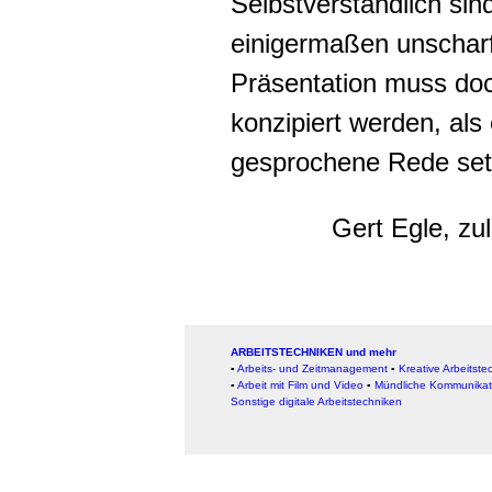
Selbstverständlich sin
einigermaßen unscharf
Präsentation muss do
konzipiert werden, als
gesprochene Rede set
Gert Egle, zu
ARBEITSTECHNIKEN und mehr
▪
Arbeits- und Zeitmanagement
▪
Kreative Arbeitste
▪
Arbeit mit Film und Video
▪
Mündliche Kommunikat
Sonstige digitale Arbeitstechniken