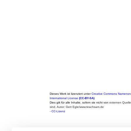
Dieses Werk ist lizenziert unter
Creative Commons Namensne
International License
(CC-BY-SA)
Dies gilt für alle Inhalte, sofern sie nicht von
externen Quell
sind. Autor: Gert Egle/www.teachsam.de
-
CC-Lizenz