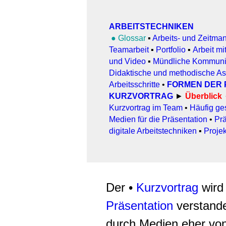
ARBEITSTECHNIKEN
●
Glossar
▪
Arbeits- und Zeitm
Teamarbeit
▪
Portfolio
▪
Arbeit mi
und Video
▪
Mündliche Kommuni
Didaktische und methodische A
Arbeitsschritte
•
FORMEN DER 
KURZVORTRAG
►
Überblick
Kurzvortrag im Team
•
Häufig ge
Medien für die Präsentation
•
Prä
digitale Arbeitstechniken
▪
Proje
Der •
Kurzvortrag
wird 
Präsentation
verstande
durch Medien eher vo