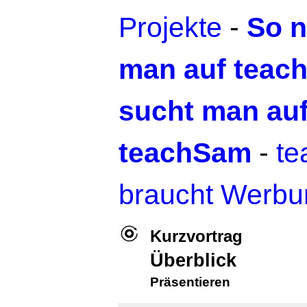
Projekte
-
So n
man auf teac
sucht man au
teachSam
-
t
braucht Werbu
Kurzvortrag
Überblick
Präsentieren