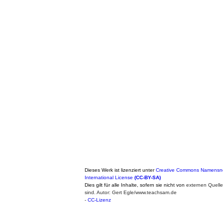
Dieses Werk ist lizenziert unter
Creative Commons Namensne
International License
(CC-BY-SA)
Dies gilt für alle Inhalte, sofern sie nicht von
externen Quell
sind. Autor: Gert Egle/www.teachsam.de
-
CC-Lizenz