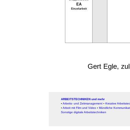
EA
Einzelarbeit
Gert Egle, zu
ARBEITSTECHNIKEN und mehr
▪
Arbeits- und Zeitmanagement
▪
Kreative Arbeitste
▪
Arbeit mit Film und Video
▪
Mündliche Kommunikat
Sonstige digitale Arbeitstechniken