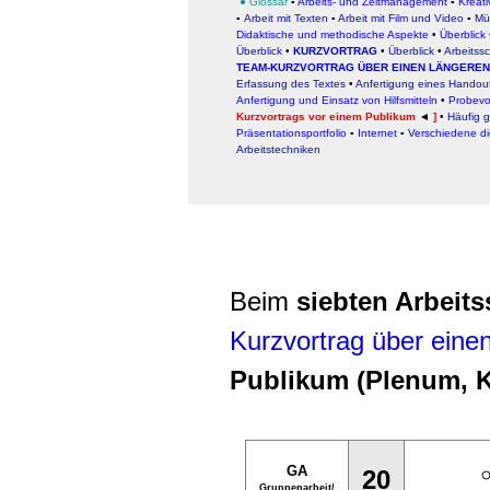
●
Glossar
▪
Arbeits- und Zeitmanagement
▪
Kreati
▪
Arbeit
mit Texten
▪
Arbeit mit Film und Video
▪
Mü
Didaktische und methodische Aspekte
•
Überblick
Überblick
•
KURZVORTRAG
•
Überblick
•
Arbeitssc
TEAM-KURZVORTRAG ÜBER EINEN LÄNGEREN
Erfassung des Textes
•
Anfertigung eines Handou
Anfertigung und Einsatz von Hilfsmitteln
•
Probevo
Kurzvortrags vor einem Publikum
◄
]
•
Häufig g
Präsentationsportfolio
▪
Internet
▪
Verschiedene dig
Arbeitstechniken
Beim
siebten Arbeits
Kurzvortrag über eine
Publikum (Plenum, Kl
GA
20
Gruppenarbeit/