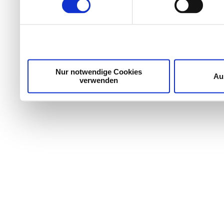
Wir verwenden Cookies, um Inhalte und Anzeigen zu per
die Zugriffe auf unsere Website zu analysieren. Außer
unsere Partner für soziale Medien, Werbung und Analyse
möglicherweise mit weiteren Daten zusammen, die Sie ih
Dienste gesammelt haben.
Nur notwendige Cookies
Au
verwenden