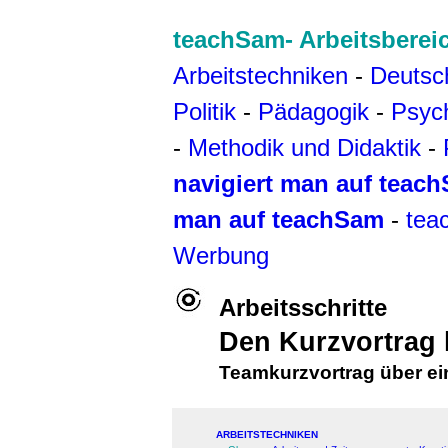
teachSam- Arbeitsberei
Arbeitstechniken
-
Deutsc
Politik
-
Pädagogik
-
Psyc
-
Methodik und Didaktik
-
navigiert man auf teac
man auf teachSam
-
tea
Werbung
Arbeitsschritte
Den Kurzvortrag h
Teamku
rzvortrag über e
ARBEITSTECHNIKEN