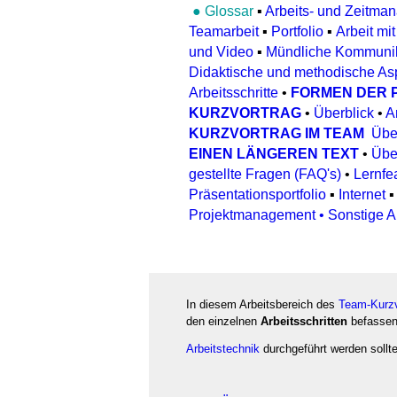
●
Glossar
▪
Arbeits- und Zeitma
Teamarbeit
▪
Portfolio
▪
Arbeit mit
und Video
▪
Mündliche Kommunik
Didaktische und methodische As
Arbeitsschritte
•
FORMEN DER 
KURZVORTRAG
•
Überblick
•
A
KURZVORTRAG IM TEAM
Übe
EINEN LÄNGEREN TE
XT
•
Übe
gestellte Fragen (FAQ's)
•
Lernfe
Präsentationsportfolio
▪
Internet
Projektmanagement
• Sonstige A
In diesem Arbeitsbereich des
Team-Kurzv
den einzelnen
Arbeitsschritten
befassen
Arbeitstechnik
durchgeführt werden sollt