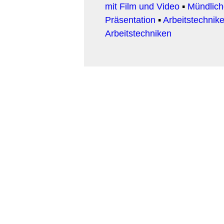
mit Film und Video
▪
Mündlic
Präsentation
▪
Arbeitstechnike
Arbeitstechniken