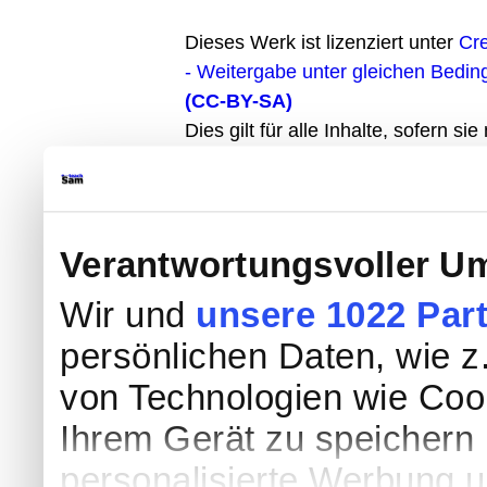
Dieses Werk ist lizenziert unter
Cr
- Weitergabe unter gleichen Bedin
(CC-BY-SA)
Dies gilt für alle Inhalte, sofern si
werden oder anderweitig gekennzei
Egle/www.teachsam.de
-
CC-Lizenz
Verantwortungsvoller Um
Wir und
unsere 1022 Par
persönlichen Daten, wie z.
von Technologien wie Coo
Ihrem Gerät zu speichern 
personalisierte Werbung 