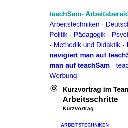
teachSam- Arbeitsberei
Arbeitstechniken
-
Deutsc
Politik
-
Pädagogik
-
Psyc
-
Methodik und Didaktik
-
navigiert man auf teac
man auf teachSam
-
tea
Werbung
Kurzvortrag im Tea
Arbeitsschritte
Kurzvortrag
ARBEITSTECHNIKEN