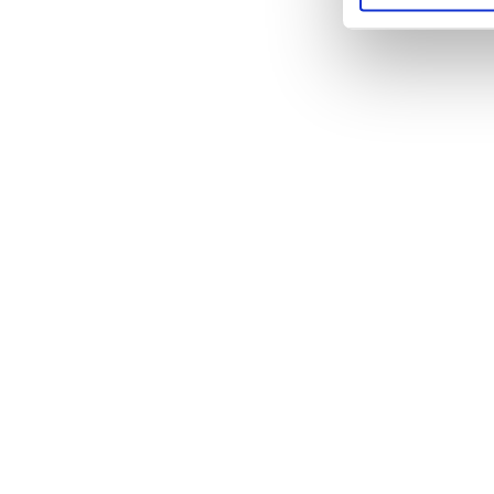
Wenn Si
Info
welch
Ihr 
Merkma
Erfahre
verarbei
Abschni
Wir ver