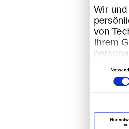
Wir un
persönli
von Tec
Ihrem G
persona
Werbung
Einwilligungsauswah
Notwend
Entwick
entsche
nutzt. S
Cookie-
Trigger
Nur notw
ve