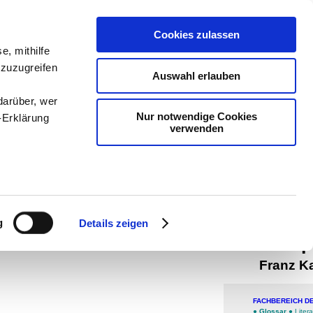
teachSam- 
Cookies zulassen
e, mithilfe
Arbeitstech
 zuzugreifen
Auswahl erlauben
Politik
-
Päd
darüber, wer
-
Methodik 
Nur notwendige Cookies
-Erklärung
verwenden
navigiert 
man auf t
Werbung
enau sein
Aspekt
fizieren
g
Details zeigen
Ihre
Inter
Franz K
le Medien
FACHBEREICH D
ir
●
Glossar
●
Litera