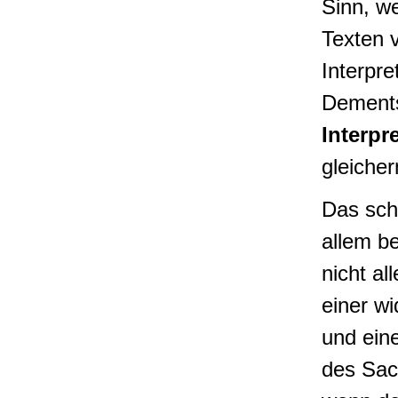
Sinn, w
Texten v
Interpret
Dements
Interpr
gleiche
Das schl
allem be
nicht al
einer w
und ein
des Sac