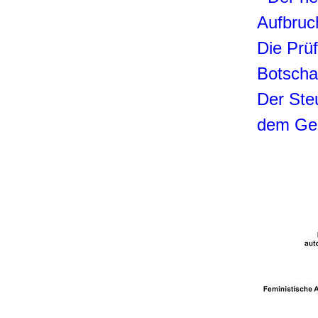
Aufbruc
Die Prü
Botscha
Der St
dem Ge