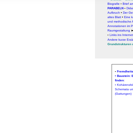
, Werbung
Biografie
▪
Brief a
PARABELN
▪
Dida
ren Daten
Aufbruch
•
Der Ge
ienste
altes Blatt
•
Eine k
und methodische 
Annotationen im P
Raumgestaltung
▪
Links ins Internet
Andere kurze Erz
Grundstrukturen d
▪
Fremdheits
•
Baustein: 
finden
:
▪ Kohärenzbi
Schemata und
(Gattungen)