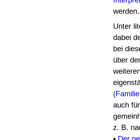
werden.
Unter li
dabei d
bei dies
über den
weitere
eigenst
(Familie
auch für
gemeinhi
z. B.
na
•
Der ne