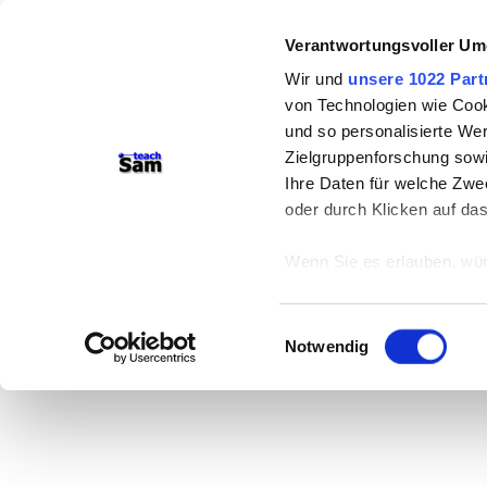
Verantwortungsvoller Um
Wir und
unsere 1022 Part
von Technologien wie Cook
und so personalisierte We
Zielgruppenforschung sowi
Ihre Daten für welche Zwec
oder durch Klicken auf da
Wenn Sie es erlauben, wür
Informationen über
können
Einwilligungsauswahl
Ihr Gerät durch ak
Notwendig
Erfahren Sie mehr darüber,
Präferenzen im
Abschnitt
Wir verwenden Cookies, um
anbieten zu können und di