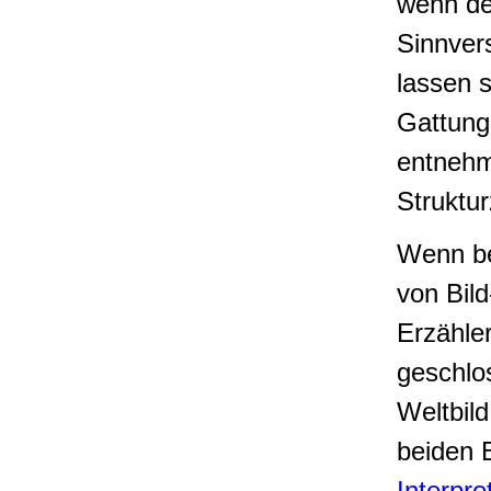
wenn der
Sinnver
lassen s
Gattung
entnehm
Struktu
Wenn be
von Bil
Erzähle
geschlo
Weltbil
beiden 
Interpre