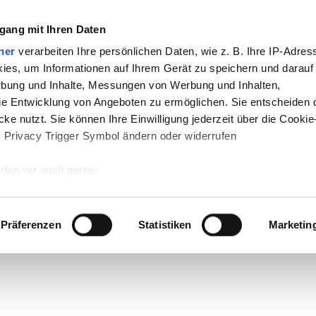
gang mit Ihren Daten
ner
verarbeiten Ihre persönlichen Daten, wie z. B. Ihre IP-Adress
ies, um Informationen auf Ihrem Gerät zu speichern und darauf
rbung und Inhalte, Messungen von Werbung und Inhalten,
e Entwicklung von Angeboten zu ermöglichen. Sie entscheiden 
ke nutzt. Sie können Ihre Einwilligung jederzeit über die Cookie
s Privacy Trigger Symbol ändern oder widerrufen
den wir auch gerne:
 Ihre geografische Lage erfassen, welche bis auf einige Meter g
tives Scannen nach bestimmten Merkmalen (Fingerprinting) identi
Präferenzen
Statistiken
Marketin
 wie Ihre persönlichen Daten verarbeitet werden, und legen Sie 
 Einzelheiten
fest.
 Inhalte und Anzeigen zu personalisieren, Funktionen für sozia
e Zugriffe auf unsere Website zu analysieren. Außerdem geben w