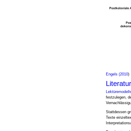
Engels (2010
)
Literat
Lektüremodell
festzulegen, 
Vernachlässig
Stattdessen gr
Texte einzelte
Interpretation